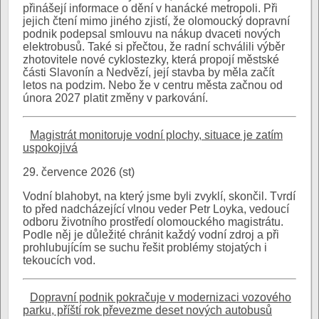
přinášejí informace o dění v hanácké metropoli. Při
jejich čtení mimo jiného zjistí, že olomoucký dopravní
podnik podepsal smlouvu na nákup dvaceti nových
elektrobusů. Také si přečtou, že radní schválili výběr
zhotovitele nové cyklostezky, která propojí městské
části Slavonín a Nedvězí, její stavba by měla začít
letos na podzim. Nebo že v centru města začnou od
února 2027 platit změny v parkování.
Magistrát monitoruje vodní plochy, situace je zatím
uspokojivá
29. července 2026 (st)
Vodní blahobyt, na který jsme byli zvyklí, skončil. Tvrdí
to před nadcházející vlnou veder Petr Loyka, vedoucí
odboru životního prostředí olomouckého magistrátu.
Podle něj je důležité chránit každý vodní zdroj a při
prohlubujícím se suchu řešit problémy stojatých i
tekoucích vod.
Dopravní podnik pokračuje v modernizaci vozového
parku, příští rok převezme deset nových autobusů