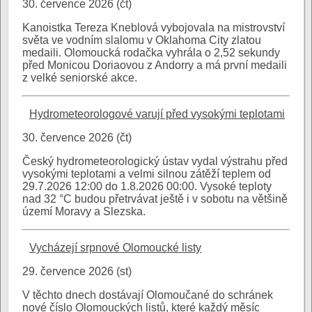
30. července 2026 (čt)
Kanoistka Tereza Kneblová vybojovala na mistrovství
světa ve vodním slalomu v Oklahoma City zlatou
medaili. Olomoucká rodačka vyhrála o 2,52 sekundy
před Monicou Doriaovou z Andorry a má první medaili
z velké seniorské akce.
Hydrometeorologové varují před vysokými teplotami
30. července 2026 (čt)
Český hydrometeorologický ústav vydal výstrahu před
vysokými teplotami a velmi silnou zátěží teplem od
29.7.2026 12:00 do 1.8.2026 00:00. Vysoké teploty
nad 32 °C budou přetrvávat ještě i v sobotu na většině
území Moravy a Slezska.
Vycházejí srpnové Olomoucké listy
29. července 2026 (st)
V těchto dnech dostávají Olomoučané do schránek
nové číslo Olomouckých listů, které každý měsíc