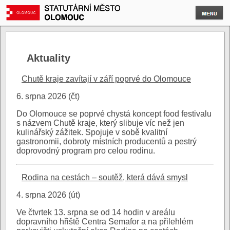
Aktuality
Chutě kraje zavítají v září poprvé do Olomouce
6. srpna 2026 (čt)
Do Olomouce se poprvé chystá koncept food festivalu
s názvem Chutě kraje, který slibuje víc než jen
kulinářský zážitek. Spojuje v sobě kvalitní
gastronomii, dobroty místních producentů a pestrý
doprovodný program pro celou rodinu.
Rodina na cestách – soutěž, která dává smysl
4. srpna 2026 (út)
Ve čtvrtek 13. srpna se od 14 hodin v areálu
dopravního hřiště Centra Semafor a na přilehlém