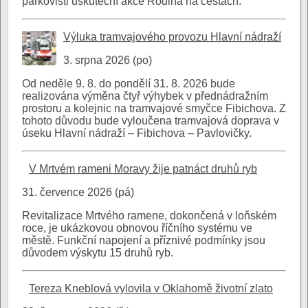
parkovišti uskuteční akce Rodina na cestách.
Výluka tramvajového provozu Hlavní nádraží
3. srpna 2026 (po)
Od neděle 9. 8. do pondělí 31. 8. 2026 bude
realizována výměna čtyř výhybek v přednádražním
prostoru a kolejnic na tramvajové smyčce Fibichova. Z
tohoto důvodu bude vyloučena tramvajová doprava v
úseku Hlavní nádraží – Fibichova – Pavlovičky.
V Mrtvém rameni Moravy žije patnáct druhů ryb
31. července 2026 (pá)
Revitalizace Mrtvého ramene, dokončená v loňském
roce, je ukázkovou obnovou říčního systému ve
městě. Funkční napojení a příznivé podmínky jsou
důvodem výskytu 15 druhů ryb.
Tereza Kneblová vylovila v Oklahomě životní zlato