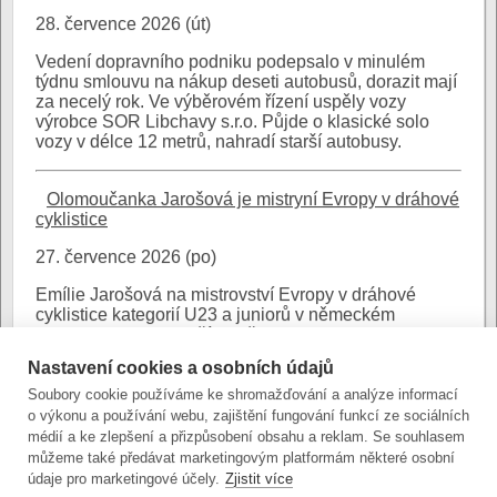
28. července 2026 (út)
Vedení dopravního podniku podepsalo v minulém
týdnu smlouvu na nákup deseti autobusů, dorazit mají
za necelý rok. Ve výběrovém řízení uspěly vozy
výrobce SOR Libchavy s.r.o. Půjde o klasické solo
vozy v délce 12 metrů, nahradí starší autobusy.
Olomoučanka Jarošová je mistryní Evropy v dráhové
cyklistice
27. července 2026 (po)
Emílie Jarošová na mistrovství Evropy v dráhové
cyklistice kategorií U23 a juniorů v německém
Cottbusu byla nejlepší ze všech. Studentka
olomouckého církevního gymnázia ve finále sprintu
Nastavení cookies a osobních údajů
porazila Rusku Solozobovou 2:1 a získala zlatou
medaili.
Soubory cookie používáme ke shromažďování a analýze informací
o výkonu a používání webu, zajištění fungování funkcí ze sociálních
médií a ke zlepšení a přizpůsobení obsahu a reklam. Se souhlasem
Jsou vypsány položky 1 - 10 z celkového počtu 7655,
můžeme také předávat marketingovým platformám některé osobní
Stránky: {
1
,
2
,
3
,
4
, … ,
766}
další »
údaje pro marketingové účely.
Zjistit více