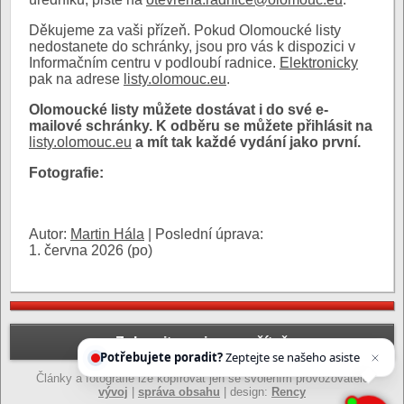
Děkujeme za vaši přízeň. Pokud Olomoucké listy
nedostanete do schránky, jsou pro vás k dispozici v
Informačním centru v podloubí radnice.
Elektronicky
pak na adrese
listy.olomouc.eu
.
Olomoucké listy můžete dostávat i do své e-
mailové schránky. K odběru se můžete přihlásit na
listy.olomouc.eu
a mít tak každé vydání jako první.
Fotografie:
Autor:
Martin Hála
|
Poslední úprava:
1. června 2026 (po)
Zobrazit verzi pro počítač
Potřebujete poradit?
Zeptejte se našeho asistenta
Články a fotografie lze kopírovat jen se svolením provozovatele
vývoj
|
správa obsahu
| design:
Rency