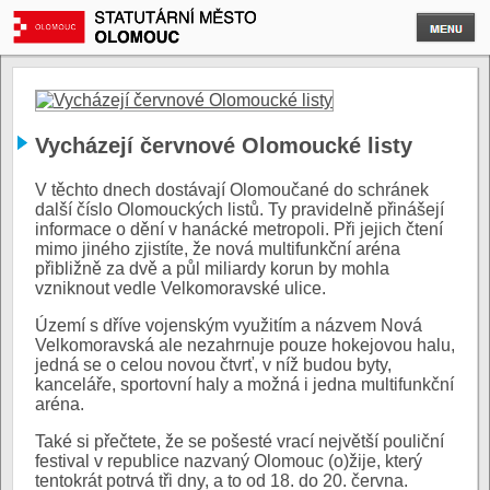
Vycházejí červnové Olomoucké listy
V těchto dnech dostávají Olomoučané do schránek
další číslo Olomouckých listů. Ty pravidelně přinášejí
informace o dění v hanácké metropoli. Při jejich čtení
mimo jiného zjistíte, že nová multifunkční aréna
přibližně za dvě a půl miliardy korun by mohla
vzniknout vedle Velkomoravské ulice.
Území s dříve vojenským využitím a názvem Nová
Velkomoravská ale nezahrnuje pouze hokejovou halu,
jedná se o celou novou čtvrť, v níž budou byty,
kanceláře, sportovní haly a možná i jedna multifunkční
aréna.
Také si přečtete, že se pošesté vrací největší pouliční
festival v republice nazvaný Olomouc (o)žije, který
tentokrát potrvá tři dny, a to od 18. do 20. června.