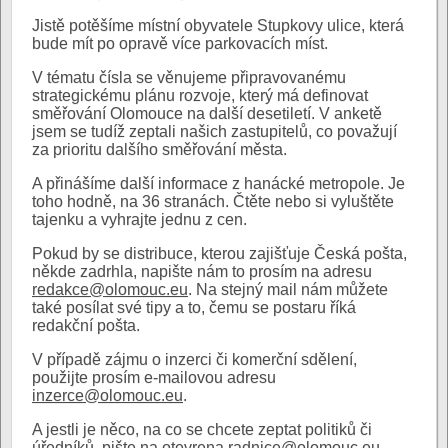
Jistě potěšíme místní obyvatele Stupkovy ulice, která
bude mít po opravě více parkovacích míst.
V tématu čísla se věnujeme připravovanému
strategickému plánu rozvoje, který má definovat
směřování Olomouce na další desetiletí. V anketě
jsem se tudíž zeptali našich zastupitelů, co považují
za prioritu dalšího směřování města.
A přinášíme další informace z hanácké metropole. Je
toho hodně, na 36 stranách. Čtěte nebo si vyluštěte
tajenku a vyhrajte jednu z cen.
Pokud by se distribuce, kterou zajišťuje Česká pošta,
někde zadrhla, napište nám to prosím na adresu
redakce@olomouc.eu
. Na stejný mail nám můžete
také posílat své tipy a to, čemu se postaru říká
redakční pošta.
V případě zájmu o inzerci či komerční sdělení,
použijte prosím e-mailovou adresu
inzerce@olomouc.eu
.
A jestli je něco, na co se chcete zeptat politiků či
úředníků, pište na
otevrena.radnice@olomouc.eu
.