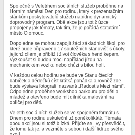
Společně s Veletrhem sociálních služeb proběhne na
Horním náměstí Den pro rodinu, který k prezentačním
stánkům poskytovatelů služeb nabídne dynamický
doprovodný program. Obě akce jsou totiž úzce
propojeny jak tématy, tak tím, že je pořádá statutární
město Olomouc.
Dopoledne se mohou zapojit žáci základních škol, pro
které bude připraveno 17 soutěžních stanovišť s úkoly,
jejichž cílem je přiblížit život člověka s hendikepem.
Vyzkoušet si budou moci například jízdu na
mechanickém vozíku nebo chůzi s bílou holí.
V každou celou hodinu se bude ve Stanu čtecích
babiček a dědečků číst krátká pohádka a rovněž zde
bude výstava fotografií nazvaná „Radost s Mezi námi“.
Odpoledne proběhne workshop parkouru pro děti a
mládež a otevřeno bude mít dílnička malování na
obličej pro děti.
Veletrh sociálních služeb se ve spojeném formátu s
Dnem pro rodinu uskuteční už poněkolikáté. Témata
obou akcí jsou si totiž blízká. Přijďte se i vy přesvědčit,
že tomu tak je, a vezměte s sebou i další lidi ze svého
okolí.