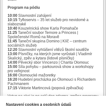
Program na pódiu
10:00
Slavnostní zahájení
10:15
Tyfloservis – 35 let služeb pro nevidomé a
slabozraké
10:40
Kouzelnická show Karla Pomahače
11:25
Taneční soubor Ternore a Princess |
Společenství Romů na Moravě
11:45
Taneční skupina Domino | Klíč – centrum
sociálních služeb
12:20
Slavnostní vyhlášení vítězů školní soutěže
13:00
Písničky, na kterých jsme vyrůstali | Vladimír
Skalický, zpěv a kytara (lidové písničky)
14:00
Pěvecký sbor Vincenzo | Charita Olomouc
15:00
Síla pohybu – parkourová show a workshopy
pro veřejnost
16:00
Olomoucké mažoretky
16:20
Hudební procházka po Olomouci s Richardem
Pachmanem
17:15
Viktorie Martincová (popová zpěvačka)
Vstup na akci je po celý den zdarma, změna programu
vyhrazena. Veletrh sociálních služeb a Den pro rodinu
Nastavení cookies a osobních údajů
pořádá statutární město Olomouc. Za spolupráci