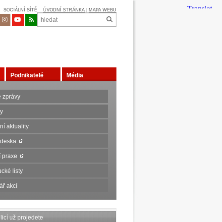
SOCIÁLNÍ SÍTĚ
ÚVODNÍ STRÁNKA
|
MAPA WEBU
Podnikatelé
Média
é zprávy
ty
í aktuality
 deska
ní praxe
cké listy
ář akcí
icí už projedete