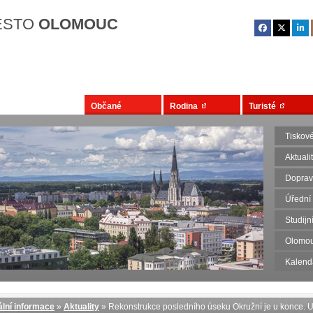
Přejít na hlavní obsah
ĚSTO
OLOMOUC
Občané
Rodina
Turisté
Tiskov
Aktuali
Dopravn
Úřední
Studij
Olomou
Kalend
lní informace
»
Aktuality
» Rekonstrukce posledního úseku Okružní je u konce. Ul