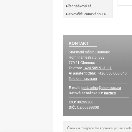
Přednáškový sál
Parkoviště Palackého 14
KONTAKT
Statutární město Olomouc
Horní náměstí č.p. 583
779 11 Olomouc
Telefon:
+420 585 513 111
AI asistent Olda:
+420 530 000 640
Telefonní seznam
E-mail:
podatelna@olomouc.eu
Datová schránka
ID:
kazbzri
IČO:
00299308
DIČ:
CZ 00299308
Články a fotografie lze kopírovat jen se svo