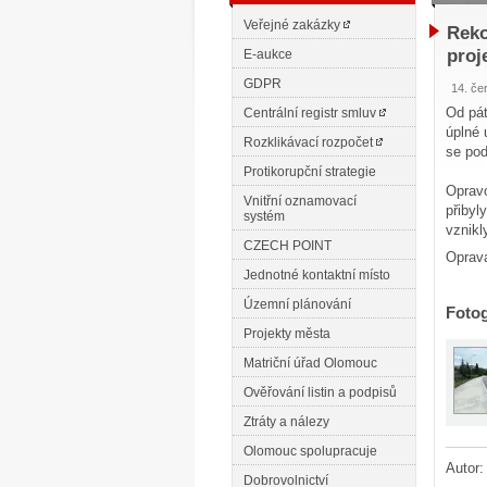
Veřejné zakázky
Reko
proj
E-aukce
GDPR
14. če
Od pát
Centrální registr smluv
úplné 
Rozklikávací rozpočet
se pod
Protikorupční strategie
Opravo
Vnitřní oznamovací
přibyl
systém
vznikl
CZECH POINT
Oprava
Jednotné kontaktní místo
Územní plánování
Fotog
Projekty města
Matriční úřad Olomouc
Ověřování listin a podpisů
Ztráty a nálezy
Olomouc spolupracuje
Autor
Dobrovolnictví