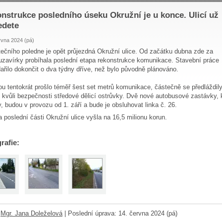
nstrukce posledního úseku Okružní je u konce. Ulicí už
edete
rvna 2024 (pá)
ečního poledne je opět průjezdná Okružní ulice. Od začátku dubna zde za
uzavírky probíhala poslední etapa rekonstrukce komunikace. Stavební práce
ařilo dokončit o dva týdny dříve, než bylo původně plánováno.
u tentokrát prošlo téměř šest set metrů komunikace, částečně se předláždil
y kvůli bezpečnosti středové dělicí ostrůvky. Dvě nové autobusové zastávky,
y, budou v provozu od 1. září a bude je obsluhovat linka č. 26.
 poslední části Okružní ulice vyšla na 16,5 milionu korun.
rafie:
:
Mgr. Jana Doleželová
|
Poslední úprava: 14. června 2024 (pá)