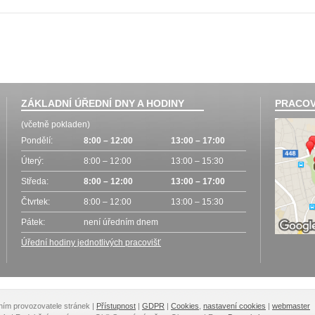
ZÁKLADNÍ ÚŘEDNÍ DNY A HODINY
PRACOV
(včetně pokladen)
Pondělí:
8:00 – 12:00
13:00 – 17:00
Úterý:
8:00 – 12:00
13:00 – 15:30
Středa:
8:00 – 12:00
13:00 – 17:00
Čtvrtek:
8:00 – 12:00
13:00 – 15:30
Pátek:
není úředním dnem
Úřední hodiny jednotlivých pracovišť
lením provozovatele stránek
|
Přístupnost
|
GDPR
|
Cookies
,
nastavení cookies
|
webmaster