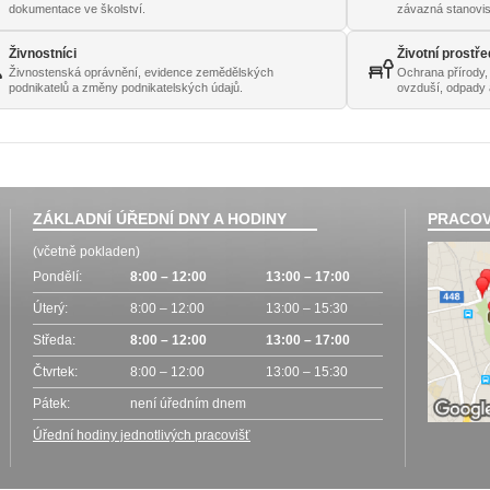
dokumentace ve školství.
závazná stanovi
Živnostníci
Životní prostře
Živnostenská oprávnění, evidence zemědělských
Ochrana přírody,
podnikatelů a změny podnikatelských údajů.
ovzduší, odpady 
ZÁKLADNÍ ÚŘEDNÍ DNY A HODINY
PRACOV
(včetně pokladen)
Pondělí:
8:00 – 12:00
13:00 – 17:00
Úterý:
8:00 – 12:00
13:00 – 15:30
Středa:
8:00 – 12:00
13:00 – 17:00
Čtvrtek:
8:00 – 12:00
13:00 – 15:30
Pátek:
není úředním dnem
Úřední hodiny jednotlivých pracovišť