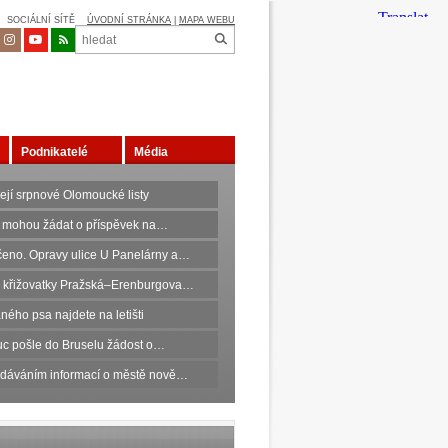
SOCIÁLNÍ SÍTĚ
ÚVODNÍ STRÁNKA
|
MAPA WEBU
Podnikatelé
Média
ejí srpnové Olomoucké listy
 mohou žádat o příspěvek na…
eno. Opravy ulice U Panelárny a…
 křižovatky Pražská–Erenburgova…
ného psa najdete na letišti
c pošle do Bruselu žádost o…
edáváním informací o městě nově…