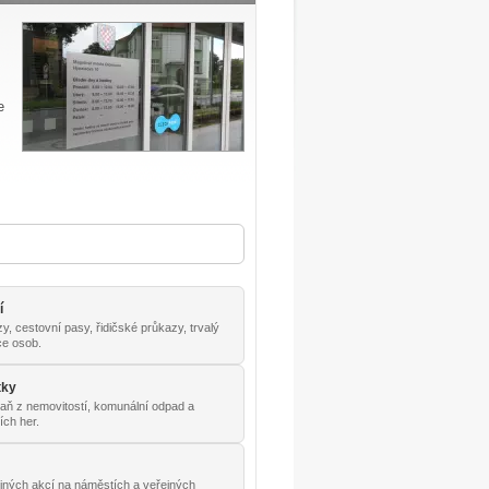
e
í
, cestovní pasy, řidičské průkazy, trvalý
ace osob.
tky
daň z nemovitostí, komunální odpad a
ích her.
t
jných akcí na náměstích a veřejných