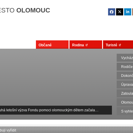
Přejít na hlavní obsah
ĚSTO
OLOMOUC
Občané
Rodina
Turisté
Vycház
Rodiče
Dokonč
Úprava
Zatoula
Olomou
uhá letošní výzva Fondu pomoci olomouckým dětem začala…
S vyhl
uji vyřídit