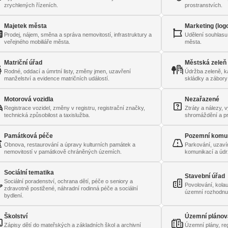
zrychlených řízeních.
prostranstvích.
Majetek města
Marketing (log
Prodej, nájem, směna a správa nemovitostí, infrastruktury a
Udělení souhlasu 
veřejného mobiliáře města.
města.
Matriční úřad
Městská zeleň
Rodné, oddací a úmrtní listy, změny jmen, uzavření
Údržba zeleně, k
manželství a evidence matričních událostí.
skládky a zábory
Motorová vozidla
Nezařazené
Registrace vozidel, změny v registru, registrační značky,
Ztráty a nálezy, 
technická způsobilost a taxislužba.
shromáždění a pr
Památková péče
Pozemní komu
Obnova, restaurování a úpravy kulturních památek a
Parkování, uzavír
nemovitostí v památkově chráněných územích.
komunikací a údrž
Sociální tematika
Stavební úřad
Sociální poradenství, ochrana dětí, péče o seniory a
Povolování, kola
zdravotně postižené, náhradní rodinná péče a sociální
územní rozhodnut
bydlení.
Školství
Územní plánov
Zápisy dětí do mateřských a základních škol a archivní
Územní plány, reg