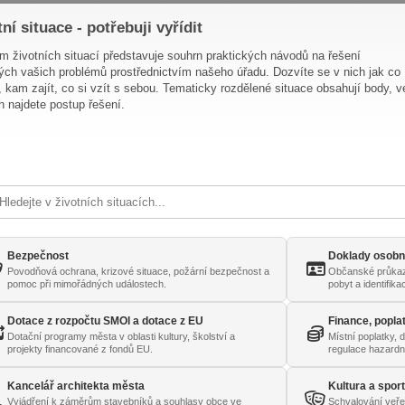
tní situace - potřebuji vyřídit
 životních situací představuje souhrn praktických návodů na řešení
ých vašich problémů prostřednictvím našeho úřadu. Dozvíte se v nich jak co
t, kam zajít, co si vzít s sebou. Tematicky rozdělené situace obsahují body, v
h najdete postup řešení.
Bezpečnost
Doklady osobn
Povodňová ochrana, krizové situace, požární bezpečnost a
Občanské průkazy
pomoc při mimořádných událostech.
pobyt a identifik
Dotace z rozpočtu SMOl a dotace z EU
Finance, popla
Dotační programy města v oblasti kultury, školství a
Místní poplatky, 
projekty financované z fondů EU.
regulace hazardn
Kancelář architekta města
Kultura a spor
Vyjádření k záměrům stavebníků a souhlasy obce ve
Schvalování veře