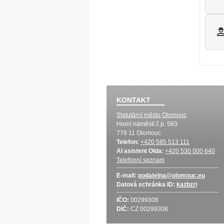
KONTAKT
Statutární město Olomouc
Horní náměstí č.p. 583
779 11 Olomouc
Telefon:
+420 585 513 111
AI asistent Olda:
+420 530 000 640
Telefonní seznam
E-mail:
podatelna@olomouc.eu
Datová schránka
ID:
kazbzri
IČO:
00299308
DIČ:
CZ 00299308