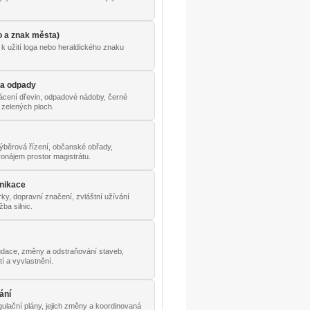
o a znak města)
k užití loga nebo heraldického znaku
 a odpady
ácení dřevin, odpadové nádoby, černé
 zelených ploch.
výběrová řízení, občanské obřady,
onájem prostor magistrátu.
nikace
ky, dopravní značení, zvláštní užívání
ba silnic.
udace, změny a odstraňování staveb,
í a vyvlastnění.
ání
ulační plány, jejich změny a koordinovaná