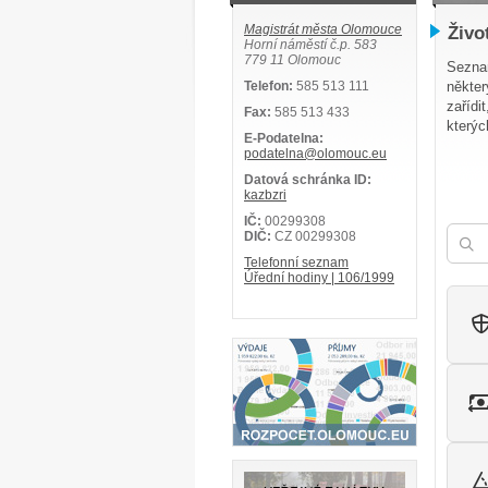
Magistrát města Olomouce
Živo
Horní náměstí č.p. 583
779 11 Olomouc
Seznam
Telefon:
585 513 111
někter
zařídi
Fax:
585 513 433
kterýc
E-Podatelna:
podatelna@olomouc.eu
Datová schránka ID:
kazbzri
IČ:
00299308
DIČ:
CZ 00299308
Telefonní seznam
Úřední hodiny | 106/1999