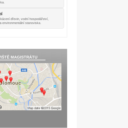
ska.
dí
 kácení dřevin, vodní hospodářství,
a environmentální stanoviska.
IŠTĚ MAGISTRÁTU