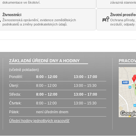
dokumentace ve školství.
závazná stanovi
Živnostníci
Životní prostře
Živnostenská oprávnění, evidence zemědělských
Ochrana přírody,
podnikatelů a změny podnikatelských údajů.
ovzduší, odpady 
ZÁKLADNÍ ÚŘEDNÍ DNY A HODINY
PRACOV
(včetně pokladen)
Pondělí:
8:00 – 12:00
13:00 – 17:00
Úterý:
8:00 – 12:00
13:00 – 15:30
Středa:
8:00 – 12:00
13:00 – 17:00
Čtvrtek:
8:00 – 12:00
13:00 – 15:30
Pátek:
není úředním dnem
Úřední hodiny jednotlivých pracovišť