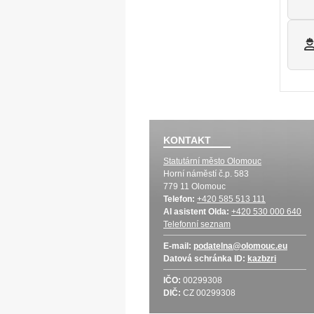
KONTAKT
Statutární město Olomouc
Horní náměstí č.p. 583
779 11 Olomouc
Telefon:
+420 585 513 111
AI asistent Olda:
+420 530 000 640
Telefonní seznam
E-mail:
podatelna@olomouc.eu
Datová schránka
ID:
kazbzri
IČO:
00299308
DIČ:
CZ 00299308