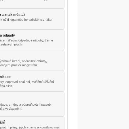
o a znak města)
k užití loga nebo heraldického znaku
 a odpady
ácení dřevin, odpadové nádoby, černé
 zelených ploch.
výběrová řízení, občanské obřady,
onájem prostor magistrátu.
nikace
ky, dopravní značení, zvláštní užívání
ba silnic.
udace, změny a odstraňování staveb,
í a vyvlastnění.
ání
ulační plány, jejich změny a koordinovaná