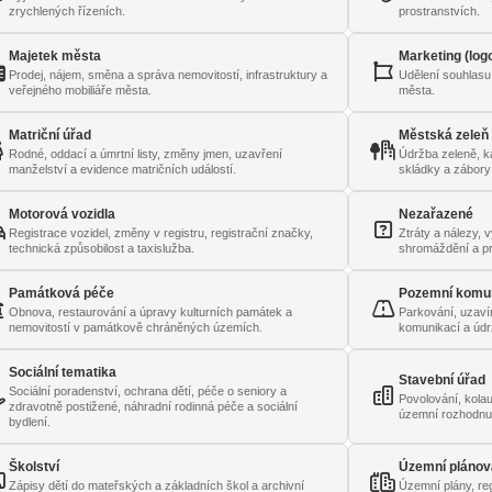
zrychlených řízeních.
prostranstvích.
Majetek města
Marketing (log
Prodej, nájem, směna a správa nemovitostí, infrastruktury a
Udělení souhlasu 
veřejného mobiliáře města.
města.
Matriční úřad
Městská zeleň
Rodné, oddací a úmrtní listy, změny jmen, uzavření
Údržba zeleně, k
manželství a evidence matričních událostí.
skládky a zábory
Motorová vozidla
Nezařazené
Registrace vozidel, změny v registru, registrační značky,
Ztráty a nálezy, 
technická způsobilost a taxislužba.
shromáždění a pr
Památková péče
Pozemní komu
Obnova, restaurování a úpravy kulturních památek a
Parkování, uzavír
nemovitostí v památkově chráněných územích.
komunikací a údrž
Sociální tematika
Stavební úřad
Sociální poradenství, ochrana dětí, péče o seniory a
Povolování, kola
zdravotně postižené, náhradní rodinná péče a sociální
územní rozhodnut
bydlení.
Školství
Územní plánov
Zápisy dětí do mateřských a základních škol a archivní
Územní plány, reg