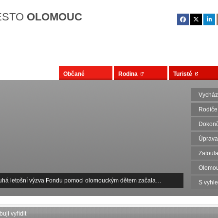
Přejít na hlavní obsah
ĚSTO
OLOMOUC
Občané
Rodina
Turisté
Vycház
Rodiče
Dokonč
Úprava
Zatoula
Olomou
uhá letošní výzva Fondu pomoci olomouckým dětem začala…
S vyhl
uji vyřídit