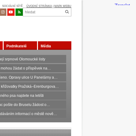
SOCIÁLNÍ SÍTĚ
ÚVODNÍ STRÁNKA
|
MAPA WEBU
Podnikatelé
Média
ejí srpnové Olomoucké listy
 mohou žádat o příspěvek na…
eno. Opravy ulice U Panelárny a…
 křižovatky Pražská–Erenburgova…
ného psa najdete na letišti
c pošle do Bruselu žádost o…
edáváním informací o městě nově…