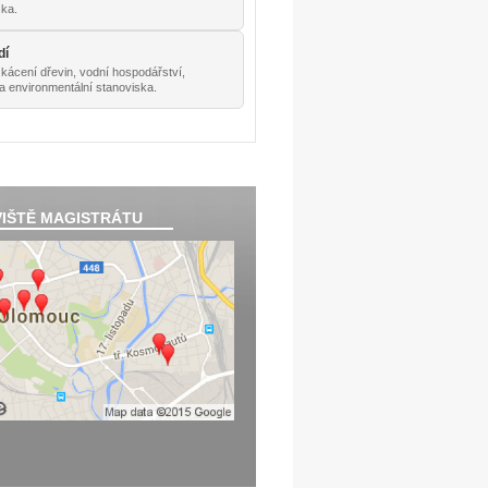
ska.
dí
 kácení dřevin, vodní hospodářství,
a environmentální stanoviska.
IŠTĚ MAGISTRÁTU