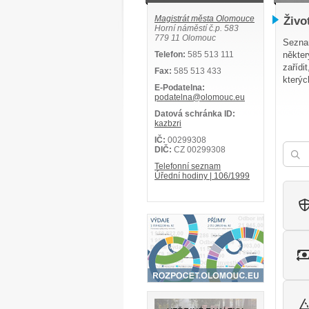
Magistrát města Olomouce
Živo
Horní náměstí č.p. 583
779 11 Olomouc
Seznam
Telefon:
585 513 111
někter
zařídi
Fax:
585 513 433
kterýc
E-Podatelna:
podatelna@olomouc.eu
Datová schránka ID:
kazbzri
IČ:
00299308
DIČ:
CZ 00299308
Telefonní seznam
Úřední hodiny | 106/1999