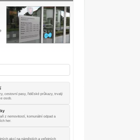
e
í
, cestovní pasy, řidičské průkazy, trvalý
ace osob.
tky
daň z nemovitostí, komunální odpad a
ích her.
t
jných akcí na náměstích a veřejných