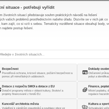
tní situace - potřebuji vyřídit
 životních situací představuje souhrn praktických návodů na řešení
ých vašich problémů prostřednictvím našeho úřadu. Dozvíte se v nich jak co
t, kam zajít, co si vzít s sebou. Tematicky rozdělené situace obsahují body, v
h najdete postup řešení.
Bezpečnost
Doklady osobn
Povodňová ochrana, krizové situace, požární bezpečnost a
Občanské průkazy
pomoc při mimořádných událostech.
pobyt a identifik
Dotace z rozpočtu SMOl a dotace z EU
Finance, popla
Dotační programy města v oblasti kultury, školství a
Místní poplatky, 
projekty financované z fondů EU.
regulace hazardn
Kancelář architekta města
Kultura a spor
Vyjádření k záměrům stavebníků a souhlasy obce ve
Schvalování veře