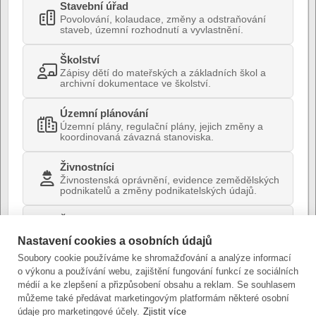
Stavební úřad
Povolování, kolaudace, změny a odstraňování
staveb, územní rozhodnutí a vyvlastnění.
Školství
Zápisy dětí do mateřských a základních škol a
archivní dokumentace ve školství.
Územní plánování
Územní plány, regulační plány, jejich změny a
koordinovaná závazná stanoviska.
Živnostníci
Živnostenská oprávnění, evidence zemědělských
podnikatelů a změny podnikatelských údajů.
Životní prostředí
Ochrana přírody, kácení dřevin, vodní
Nastavení cookies a osobních údajů
hospodářství, ovzduší, odpady a environmentální
stanoviska.
Soubory cookie používáme ke shromažďování a analýze informací
o výkonu a používání webu, zajištění fungování funkcí ze sociálních
médií a ke zlepšení a přizpůsobení obsahu a reklam. Se souhlasem
můžeme také předávat marketingovým platformám některé osobní
údaje pro marketingové účely.
Zjistit více