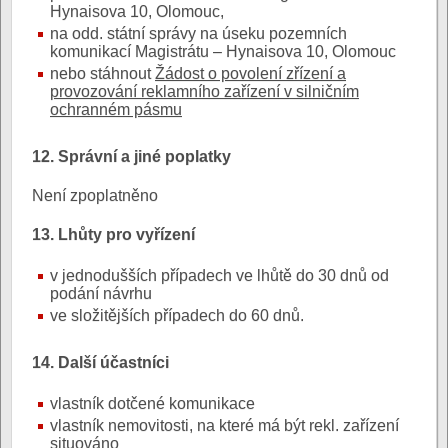
Hynaisova 10, Olomouc,
na odd. státní správy na úseku pozemních
komunikací Magistrátu – Hynaisova 10, Olomouc
nebo stáhnout
Žádost o povolení zřízení a
provozování reklamního zařízení v silničním
ochranném pásmu
12. Správní a jiné poplatky
Není zpoplatněno
13. Lhůty pro vyřízení
v jednodušších případech ve lhůtě do 30 dnů od
podání návrhu
ve složitějších případech do 60 dnů.
14. Další účastníci
vlastník dotčené komunikace
vlastník nemovitosti, na které má být rekl. zařízení
situováno