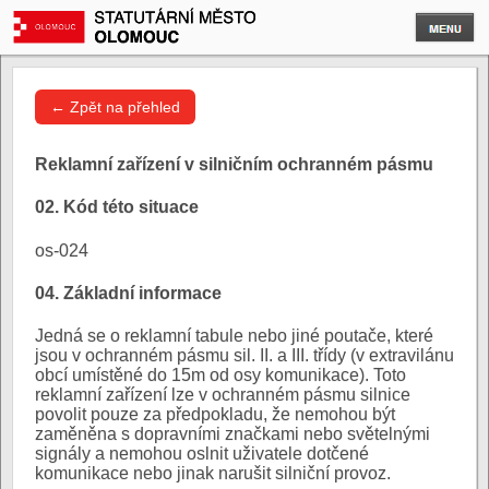
← Zpět na přehled
Reklamní zařízení v silničním ochranném pásmu
02. Kód této situace
os-024
04. Základní informace
Jedná se o reklamní tabule nebo jiné poutače, které
jsou v ochranném pásmu sil. II. a III. třídy (v extravilánu
obcí umístěné do 15m od osy komunikace). Toto
reklamní zařízení lze v ochranném pásmu silnice
povolit pouze za předpokladu, že nemohou být
zaměněna s dopravními značkami nebo světelnými
signály a nemohou oslnit uživatele dotčené
komunikace nebo jinak narušit silniční provoz.