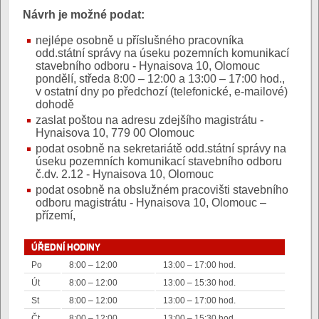
Návrh je možné podat:
nejlépe osobně u příslušného pracovníka
odd.státní správy na úseku pozemních komunikací
stavebního odboru - Hynaisova 10, Olomouc
pondělí, středa 8:00 – 12:00 a 13:00 – 17:00 hod.,
v ostatní dny po předchozí (telefonické, e-mailové)
dohodě
zaslat poštou na adresu zdejšího magistrátu -
Hynaisova 10, 779 00 Olomouc
podat osobně na sekretariátě odd.státní správy na
úseku pozemních komunikací stavebního odboru
č.dv. 2.12 - Hynaisova 10, Olomouc
podat osobně na obslužném pracovišti stavebního
odboru magistrátu - Hynaisova 10, Olomouc –
přízemí,
ÚŘEDNÍ HODINY
Po
8:00 – 12:00
13:00 – 17:00 hod.
Út
8:00 – 12:00
13:00 – 15:30 hod.
St
8:00 – 12:00
13:00 – 17:00 hod.
Čt
8:00 – 12:00
13:00 – 15:30 hod.