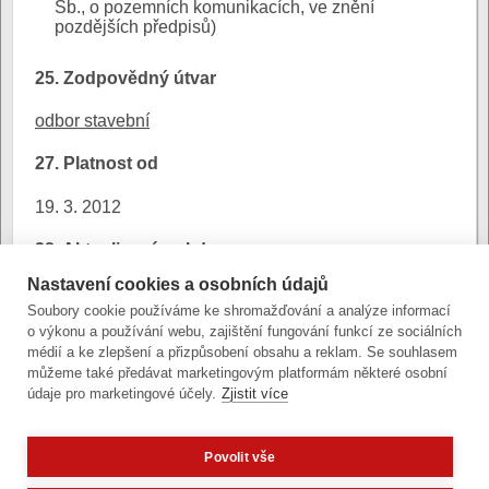
Sb., o pozemních komunikacích, ve znění
pozdějších předpisů)
25. Zodpovědný útvar
odbor stavební
27. Platnost od
19. 3. 2012
28. Aktualizováno kdy
Nastavení cookies a osobních údajů
23. 4. 2013
Soubory cookie používáme ke shromažďování a analýze informací
o výkonu a používání webu, zajištění fungování funkcí ze sociálních
29. Platnost do
médií a ke zlepšení a přizpůsobení obsahu a reklam. Se souhlasem
můžeme také předávat marketingovým platformám některé osobní
19. 3. 2012
údaje pro marketingové účely.
Zjistit více
Povolit vše
Zobrazit verzi pro počítač