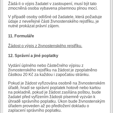
Žádá-li o výpis žadatel v zastoupení, musí být tato
zmocněná osoba vybavena písemnou plnou mocí.
V případě osoby odlišné od žadatele, která požaduje
údaje z neveřejné části živnostenského rejstříku, je
nutné prokázat právní zájem.
11. Formuláře
Žádost o výpis z živnostenského rejstříku.
12. Správní a jiné poplatky
Vydání úplného nebo částečného výpisu z
živnostenského rejstříku na žádost je zpoplatněno
částkou 20 Kč za každou i započatou stránku.
Pokud je žádost vyřizována osobně na živnostenském
úřadě, hradí se správní poplatek hotově nebo kartou
na pokladně, pokud je žádost zasílána poštou, bude
žadatel před vyřízením žádosti písemně vyzván k
úhradě správního poplatku. Úkon bude živnostenským
úřadem proveden až po předložení dokladu o
zaplacení správního poplatku.