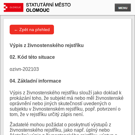
← Zpět na přehled
Výpis z živnostenského rejstříku
02. Kód této situace
ozivn-202103
04. Základní informace
Výpis z živnostenského rejstříku slouží jako doklad k
prokázání toho, že subjekt má nebo měl živnostenské
oprávnění nebo jiných skutečností uvedených o
subjektu v živnostenském rejstříku, popř. potvrzení o
tom, že v rejstříku určitý zápis není.
Žadatelé mohou požádat o poskytnutí výstupů z
živnostenského rejstříku, jako např. úplný nebo