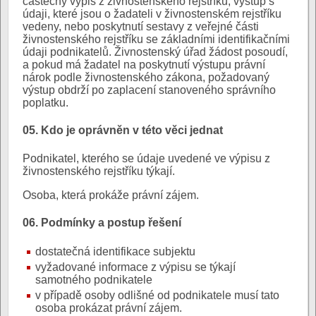
částečný výpis z živnostenského rejstříku, výstup s
údaji, které jsou o žadateli v živnostenském rejstříku
vedeny, nebo poskytnutí sestavy z veřejné části
živnostenského rejstříku se základními identifikačními
údaji podnikatelů. Živnostenský úřad žádost posoudí,
a pokud má žadatel na poskytnutí výstupu právní
nárok podle živnostenského zákona, požadovaný
výstup obdrží po zaplacení stanoveného správního
poplatku.
05. Kdo je oprávněn v této věci jednat
Podnikatel, kterého se údaje uvedené ve výpisu z
živnostenského rejstříku týkají.
Osoba, která prokáže právní zájem.
06. Podmínky a postup řešení
dostatečná identifikace subjektu
vyžadované informace z výpisu se týkají
samotného podnikatele
v případě osoby odlišné od podnikatele musí tato
osoba prokázat právní zájem.