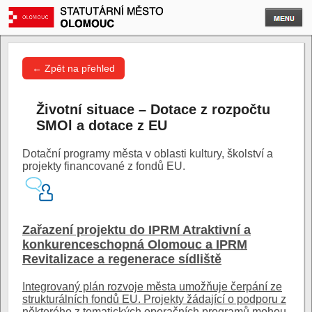
← Zpět na přehled
Životní situace – Dotace z rozpočtu
SMOl a dotace z EU
Dotační programy města v oblasti kultury, školství a
projekty financované z fondů EU.
Zařazení projektu do IPRM Atraktivní a
konkurenceschopná Olomouc a IPRM
Revitalizace a regenerace sídliště
Integrovaný plán rozvoje města umožňuje čerpání ze
strukturálních fondů EU. Projekty žádající o podporu z
některého z tematických operačních programů mohou