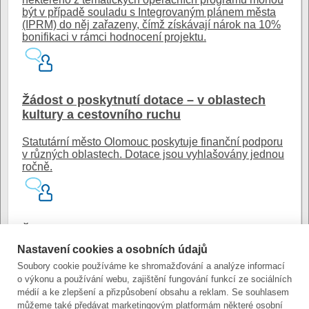
být v případě souladu s Integrovaným plánem města
(IPRM) do něj zařazeny, čímž získávají nárok na 10%
bonifikaci v rámci hodnocení projektu.
Žádost o poskytnutí dotace – v oblastech
kultury a cestovního ruchu
Statutární město Olomouc poskytuje finanční podporu
v různých oblastech. Dotace jsou vyhlašovány jednou
ročně.
Žádost o poskytnutí dotace z rozpočtu
odboru školství
Nastavení cookies a osobních údajů
Soubory cookie používáme ke shromažďování a analýze informací
Odbor školství poskytuje dotace v oblasti Využití
o výkonu a používání webu, zajištění fungování funkcí ze sociálních
volného času dětí a mládeže Podpora výchovně
médií a ke zlepšení a přizpůsobení obsahu a reklam. Se souhlasem
vzdělávacích aktivit pro děti MŠ a žáky ZŠ podle
můžeme také předávat marketingovým platformám některé osobní
vyhlášených programů.