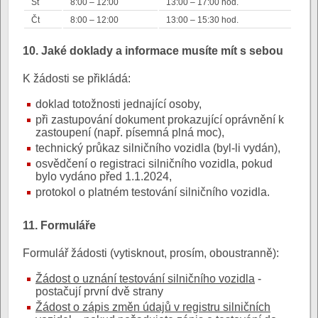
St
8:00 – 12:00
13:00 – 17:00 hod.
Čt
8:00 – 12:00
13:00 – 15:30 hod.
10. Jaké doklady a informace musíte mít s sebou
K žádosti se přikládá:
doklad totožnosti jednající osoby,
při zastupování dokument prokazující oprávnění k
zastoupení (např. písemná plná moc),
technický průkaz silničního vozidla (byl-li vydán),
osvědčení o registraci silničního vozidla, pokud
bylo vydáno před 1.1.2024,
protokol o platném testování silničního vozidla.
11. Formuláře
Formulář žádosti (vytisknout, prosím, oboustranně):
Žádost o uznání testování silničního vozidla
-
postačují první dvě strany
Žádost o zápis změn údajů v registru silničních