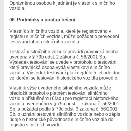
Oprávněnou osobou k jednání je vlastník silničního
vozidla.
06. Podmínky a postup řešení
Vlastník silničního vozidla, které je registrováno v
registru silničních vozidel, může požádat o provedení
testování tohoto silničního vozidla.
Testování silničního vozidla provádí právnická osoba
uvedená v § 79b odst. 2 zákona č. 56/2001 Sb.
Výsledek testování se uvede v protokolu o testování,
který právnická osoba vydá vlastníkovi silničního
vozidla. Výsledek testování platí nejdéle 5 let ode dne,
ve kterém se testování historického vozidla provedlo.
Vlastník výše uvedeného silničního vozidla může
předložit protokol o platném testování silničního
vozidla příslušnému úřadu pro registraci historického
vozidla uvedeného v § 79a odst. 1 zákona č. 56/2001
Sb. a požádat podle § 79c odst. 3 zákona č. 56/2001
Sb. o uznání testování silničního vozidla nebo o zápis
údaje o historické původnosti silničního vozidla do
registru silničních vozidel.