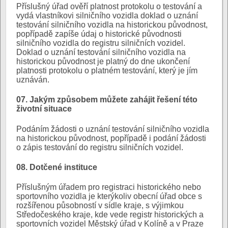
Příslušný úřad ověří platnost protokolu o testování a
vydá vlastníkovi silničního vozidla doklad o uznání
testování silničního vozidla na historickou původnost,
popřípadě zapíše údaj o historické původnosti
silničního vozidla do registru silničních vozidel.
Doklad o uznání testování silničního vozidla na
historickou původnost je platný do dne ukončení
platnosti protokolu o platném testování, který je jím
uznáván.
07. Jakým způsobem můžete zahájit řešení této
životní situace
Podáním žádosti o uznání testování silničního vozidla
na historickou původnost, popřípadě i podání žádosti
o zápis testování do registru silničních vozidel.
08. Dotčené instituce
Příslušným úřadem pro registraci historického nebo
sportovního vozidla je kterýkoliv obecní úřad obce s
rozšířenou působností v sídle kraje, s výjimkou
Středočeského kraje, kde vede registr historických a
sportovních vozidel Městský úřad v Kolíně a v Praze