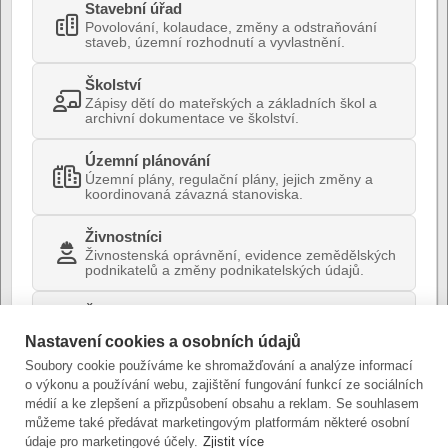
Stavební úřad
Povolování, kolaudace, změny a odstraňování
staveb, územní rozhodnutí a vyvlastnění.
Školství
Zápisy dětí do mateřských a základních škol a
archivní dokumentace ve školství.
Územní plánování
Územní plány, regulační plány, jejich změny a
koordinovaná závazná stanoviska.
Živnostníci
Živnostenská oprávnění, evidence zemědělských
podnikatelů a změny podnikatelských údajů.
Životní prostředí
Ochrana přírody, kácení dřevin, vodní
Nastavení cookies a osobních údajů
hospodářství, ovzduší, odpady a environmentální
stanoviska.
Soubory cookie používáme ke shromažďování a analýze informací
o výkonu a používání webu, zajištění fungování funkcí ze sociálních
médií a ke zlepšení a přizpůsobení obsahu a reklam. Se souhlasem
můžeme také předávat marketingovým platformám některé osobní
údaje pro marketingové účely.
Zjistit více