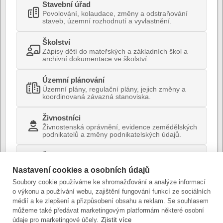
Stavební úřad
Povolování, kolaudace, změny a odstraňování
staveb, územní rozhodnutí a vyvlastnění.
Školství
Zápisy dětí do mateřských a základních škol a
archivní dokumentace ve školství.
Územní plánování
Územní plány, regulační plány, jejich změny a
koordinovaná závazná stanoviska.
Živnostníci
Živnostenská oprávnění, evidence zemědělských
podnikatelů a změny podnikatelských údajů.
Životní prostředí
Ochrana přírody, kácení dřevin, vodní
Nastavení cookies a osobních údajů
hospodářství, ovzduší, odpady a environmentální
stanoviska.
Soubory cookie používáme ke shromažďování a analýze informací
o výkonu a používání webu, zajištění fungování funkcí ze sociálních
médií a ke zlepšení a přizpůsobení obsahu a reklam. Se souhlasem
můžeme také předávat marketingovým platformám některé osobní
údaje pro marketingové účely.
Zjistit více