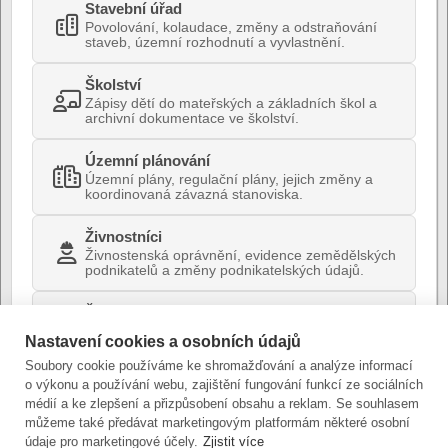
Stavební úřad
Povolování, kolaudace, změny a odstraňování
staveb, územní rozhodnutí a vyvlastnění.
Školství
Zápisy dětí do mateřských a základních škol a
archivní dokumentace ve školství.
Územní plánování
Územní plány, regulační plány, jejich změny a
koordinovaná závazná stanoviska.
Živnostníci
Živnostenská oprávnění, evidence zemědělských
podnikatelů a změny podnikatelských údajů.
Životní prostředí
Ochrana přírody, kácení dřevin, vodní
Nastavení cookies a osobních údajů
hospodářství, ovzduší, odpady a environmentální
stanoviska.
Soubory cookie používáme ke shromažďování a analýze informací
o výkonu a používání webu, zajištění fungování funkcí ze sociálních
médií a ke zlepšení a přizpůsobení obsahu a reklam. Se souhlasem
můžeme také předávat marketingovým platformám některé osobní
údaje pro marketingové účely.
Zjistit více