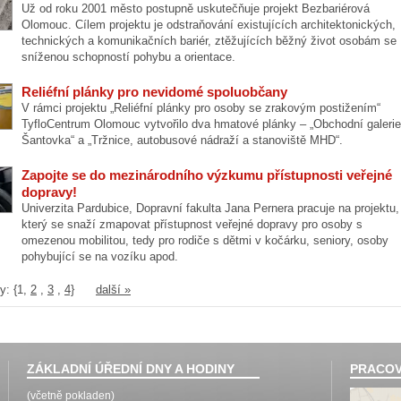
Už od roku 2001 město postupně uskutečňuje projekt Bezbariérová
Olomouc. Cílem projektu je odstraňování existujících architektonických,
technických a komunikačních bariér, ztěžujících běžný život osobám se
sníženou schopností pohybu a orientace.
Reliéfní plánky pro nevidomé spoluobčany
V rámci projektu „Reliéfní plánky pro osoby se zrakovým postižením“
TyfloCentrum Olomouc vytvořilo dva hmatové plánky – „Obchodní galerie
Šantovka“ a „Tržnice, autobusové nádraží a stanoviště MHD“.
Zapojte se do mezinárodního výzkumu přístupnosti veřejné
dopravy!
Univerzita Pardubice, Dopravní fakulta Jana Pernera pracuje na projektu,
který se snaží zmapovat přístupnost veřejné dopravy pro osoby s
omezenou mobilitou, tedy pro rodiče s dětmi v kočárku, seniory, osoby
pohybující se na vozíku apod.
y: {
1
,
2
,
3
,
4}
další »
ZÁKLADNÍ ÚŘEDNÍ DNY A HODINY
PRACOV
(včetně pokladen)