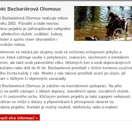
ekt Bezbariérová Olomouc
t Bezbariérová Olomouc realizuje město
 roku 2001. Původní a stále nosnou
kou projektu je zpřístupňování veřejného
, především služeb, vzdělání, kultury,
nání a sportu všem obyvatelům i
ěvníkům města.
iérovost se netýká jen skupiny osob se sníženou schopností pohybu a
ace, která zahrnuje osoby s pohybovým, zrakovým, sluchovým a mentálním
ením, ale také osob pokročilého věku, těhotných žen a osob doprovázejících
 kočárku nebo dítě do tří let. Bezbariérové prostředí v širším kontextu využív
ěhu života každý z nás. Mnoho z nás takové prostředí ocení po úraze, při
ání s těžkými či objemnými zavazadly.
t Bezbariérová Olomouc je založen na mezioborové spolupráci. Na jeho
aci se podílí zástupci z oblasti dopravy, stavebních úprav, sociálních služeb,
ví či cestovního ruchu. Klíčovým prvkem projektu je také zapojení veřejnosti,
občan se může s dotazy a připomínkami k přístupnosti obracet na
nátora projektu. Kontakt je možný osobně, telefonicky nebo e-mailem.
azit více informací »