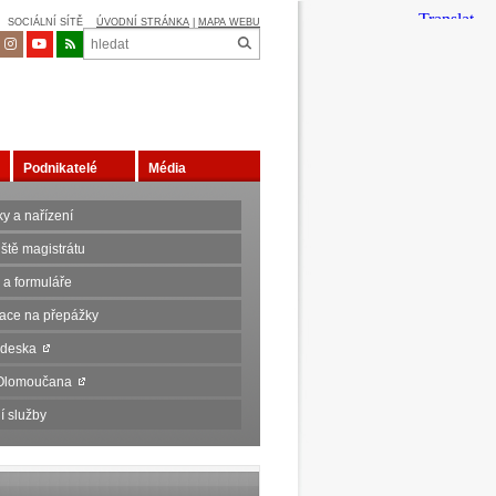
SOCIÁLNÍ SÍTĚ
ÚVODNÍ STRÁNKA
|
MAPA WEBU
Podnikatelé
Média
y a nařízení
ště magistrátu
 a formuláře
ace na přepážky
 deska
 Olomoučana
í služby