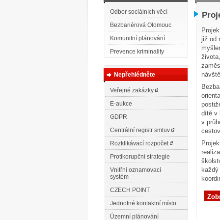
Odbor sociálních věcí
Proj
Bezbariérová Olomouc
Projek
Komunitní plánování
již od
myšlen
Prevence kriminality
života
zaměst
návšt
Nepřehlédněte
Bezbar
Veřejné zakázky
orient
E-aukce
postiž
dítě v
GDPR
v průb
Centrální registr smluv
cestov
Projek
Rozklikávací rozpočet
realiz
Protikorupční strategie
školst
každý 
Vnitřní oznamovací
systém
koordi
CZECH POINT
Zobr
Jednotné kontaktní místo
Územní plánování