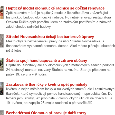
Haptický model olomoucké radnice se dočkal renovace
Zpět na svém místě je haptický model z lipového dřeva znázorňující
historickou budovu olomoucké radnice. Po nutné renovaci restaurátora
Otakara Ručka opět pomáhá lidem se zrakovým postižením a zároveň
zdobí chodbu radniční budovy.
Střední Novosadskou čekají bezbarierové úpravy
Město chystá bezbariérové úpravy na ulici Střední Novosadské, s
financováním významně pomohou dotace. Akci město plánuje uskutečnit
ještě letos.
Štafeta spojí handicapované a zdravé občany
Přijďte do Rudolfovy aleje v olomouckých Smetanových sadech podpořit
24 hodinový maraton nazvaný Štafeta na vozíku. Start je připraven na
pátek 19. června v 9 hodin.
Zasukované tkaničky v květnu opět pomáhaly
Květen je nejen měsícem lásky a rozkvetlých stromů, ale i zasukovanýc
tkaniček, které symbolizují pomoc handicapovaným spoluobčanům. Do
letošní jarní sbírky, jež probíhala v olomouckých ulicích ve dnech 18. a
19. května, se zapojilo 25 dvojic studentů a pět vozíčkářů.
Bezbariérová Olomouc připravuje další trasy