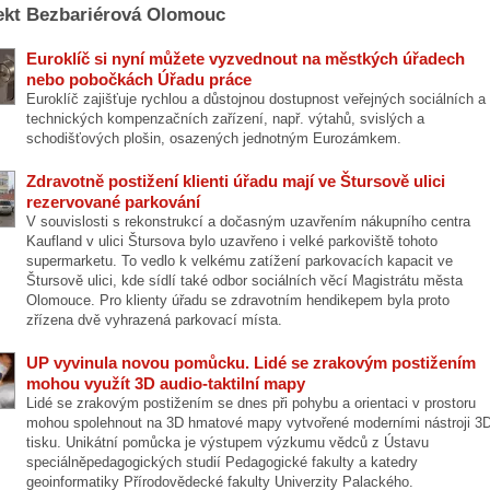
ekt Bezbariérová Olomouc
Euroklíč si nyní můžete vyzvednout na městkých úřadech
nebo pobočkách Úřadu práce
Euroklíč zajišťuje rychlou a důstojnou dostupnost veřejných sociálních a
technických kompenzačních zařízení, např. výtahů, svislých a
schodišťových plošin, osazených jednotným Eurozámkem.
Zdravotně postižení klienti úřadu mají ve Štursově ulici
rezervované parkování
V souvislosti s rekonstrukcí a dočasným uzavřením nákupního centra
Kaufland v ulici Štursova bylo uzavřeno i velké parkoviště tohoto
supermarketu. To vedlo k velkému zatížení parkovacích kapacit ve
Štursově ulici, kde sídlí také odbor sociálních věcí Magistrátu města
Olomouce. Pro klienty úřadu se zdravotním hendikepem byla proto
zřízena dvě vyhrazená parkovací místa.
UP vyvinula novou pomůcku. Lidé se zrakovým postižením
mohou využít 3D audio-taktilní mapy
Lidé se zrakovým postižením se dnes při pohybu a orientaci v prostoru
mohou spolehnout na 3D hmatové mapy vytvořené moderními nástroji 3
tisku. Unikátní pomůcka je výstupem výzkumu vědců z Ústavu
speciálněpedagogických studií Pedagogické fakulty a katedry
geoinformatiky Přírodovědecké fakulty Univerzity Palackého.