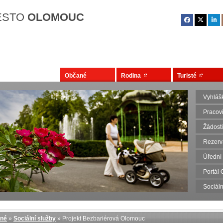
Přejít na hlavní obsah
ĚSTO
OLOMOUC
Občané
Rodina
Turisté
Vyhlášk
Pracovi
Žádosti
Rezerv
Úřední
Portál
Sociáln
né
»
Sociální služby
» Projekt Bezbariérová Olomouc