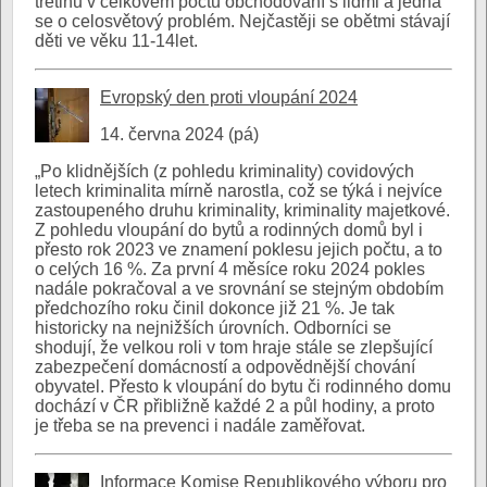
třetinu v celkovém počtu obchodování s lidmi a jedná
se o celosvětový problém. Nejčastěji se obětmi stávají
děti ve věku 11-14let.
Evropský den proti vloupání 2024
14. června 2024 (pá)
„Po klidnějších (z pohledu kriminality) covidových
letech kriminalita mírně narostla, což se týká i nejvíce
zastoupeného druhu kriminality, kriminality majetkové.
Z pohledu vloupání do bytů a rodinných domů byl i
přesto rok 2023 ve znamení poklesu jejich počtu, a to
o celých 16 %. Za první 4 měsíce roku 2024 pokles
nadále pokračoval a ve srovnání se stejným obdobím
předchozího roku činil dokonce již 21 %. Je tak
historicky na nejnižších úrovních. Odborníci se
shodují, že velkou roli v tom hraje stále se zlepšující
zabezpečení domácností a odpovědnější chování
obyvatel. Přesto k vloupání do bytu či rodinného domu
dochází v ČR přibližně každé 2 a půl hodiny, a proto
je třeba se na prevenci i nadále zaměřovat.
Informace Komise Republikového výboru pro