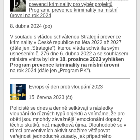
prevenci kriminality pro výběr projektů
Programu prevence kriminality na místní
úrovni na rok 2024
8. dubna 2024 (po)
V souladu s vládou schválenou Strategií prevence
kriminality v České republice na léta 2022 až 2027
(dále jen „Strategie“), kterou vláda schválila svým
usnesením č. 276 dne 6. dubna 2022 a se souhlasem
ministra vnitra byl dne
1
8. prosince 2023 vyhlášen
Program prevence kriminality na místní úrovni
na rok 2024 (dále jen „Program PK“).
Evropský den proti vloupání 2023
15. června 2023 (čt)
Policisté se dnes a denně setkávají s následky
vloupání do různých typů objektů a vnímáme, že pro
oběti jsou mnohdy závažnější emocionální dopady
těchto skutků, než majetková újma. Dlouhodobě se v
rámci preventivních aktivit snažíme vštěpovat
veřejnosti jednoduché zásady, jak případného