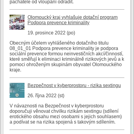
pachatele od vloupání odradit.
Olomoucký kraj vyhlašuje dotační program
Podpora prevence kriminality
19. prosince 2022 (po)
Obecným účelem vyhlášeného dotačního titulu
08_01_01 Podpora prevence kriminality je podpora
sociální prevence formou neinvestičních akcí/činností,
které směřují k eliminaci kriminálně rizikových jevů a k
pomoci ohroženým skupinám obyvatel Olomouckého
kraje.
Bezpečnost v kyberprostoru - rizika sextingu
26. října 2022 (st)
V návaznosti na Bezpečnost v kyberprostoru
doporučuji věnovat chvilku rizikám sextingu (sdílení
erotického obsahu mezi osobami s jejich souhlasem)
a podívat se na rizika spojená s takovým sdílením.