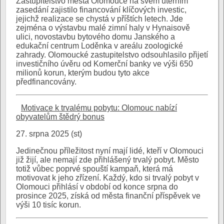
Zastupitelstvo města Olomouce na svém úterním
zasedání zajistilo financování klíčových investic,
jejichž realizace se chystá v příštích letech. Jde
zejména o výstavbu malé zimní haly v Hynaisově
ulici, novostavbu bytového domu Janského a
edukační centrum Loděnka v areálu zoologické
zahrady. Olomoucké zastupitelstvo odsouhlasilo přijetí
investičního úvěru od Komerční banky ve výši 650
milionů korun, kterým budou tyto akce
předfinancovány.
Motivace k trvalému pobytu: Olomouc nabízí
obyvatelům štědrý bonus
27. srpna 2025 (st)
Jedinečnou příležitost nyní mají lidé, kteří v Olomouci
již žijí, ale nemají zde přihlášený trvalý pobyt. Město
totiž vůbec poprvé spouští kampaň, která má
motivovat k jeho zřízení. Každý, kdo si trvalý pobyt v
Olomouci přihlásí v období od konce srpna do
prosince 2025, získá od města finanční příspěvek ve
výši 10 tisíc korun.