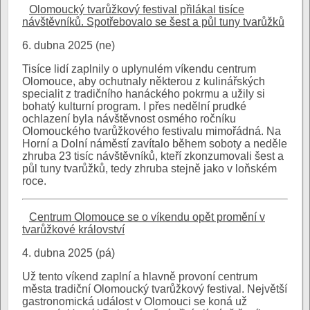
Olomoucký tvarůžkový festival přilákal tisíce
návštěvníků. Spotřebovalo se šest a půl tuny tvarůžků
6. dubna 2025 (ne)
Tisíce lidí zaplnily o uplynulém víkendu centrum
Olomouce, aby ochutnaly některou z kulinářských
specialit z tradičního hanáckého pokrmu a užily si
bohatý kulturní program. I přes nedělní prudké
ochlazení byla návštěvnost osmého ročníku
Olomouckého tvarůžkového festivalu mimořádná. Na
Horní a Dolní náměstí zavítalo během soboty a neděle
zhruba 23 tisíc návštěvníků, kteří zkonzumovali šest a
půl tuny tvarůžků, tedy zhruba stejně jako v loňském
roce.
Centrum Olomouce se o víkendu opět promění v
tvarůžkové království
4. dubna 2025 (pá)
Už tento víkend zaplní a hlavně provoní centrum
města tradiční Olomoucký tvarůžkový festival. Největší
gastronomická událost v Olomouci se koná už