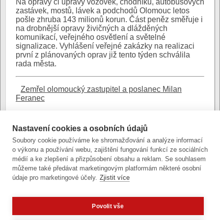
Na opravy či úpravy vozovek, chodníků, autobusových
zastávek, mostů, lávek a podchodů Olomouc letos
pošle zhruba 143 milionů korun. Část peněz směřuje i
na drobnější opravy živičných a dlážděných
komunikací, veřejného osvětlení a světelné
signalizace. Vyhlášení veřejné zakázky na realizaci
první z plánovaných oprav již tento týden schválila
rada města.
Zemřel olomoucký zastupitel a poslanec Milan
Feranec
10. ledna 2025 (pá)
Nastavení cookies a osobních údajů
Po dlouhé nemoci zemřel v pátek 10. ledna
olomoucký zastupitel a poslanec Milan Feranec. Bylo
Soubory cookie používáme ke shromažďování a analýze informací
mu 60 let.
o výkonu a používání webu, zajištění fungování funkcí ze sociálních
médií a ke zlepšení a přizpůsobení obsahu a reklam. Se souhlasem
můžeme také předávat marketingovým platformám některé osobní
Stránky: {
1
,
2
,
3
,
4
, … ,
281}
další »
údaje pro marketingové účely.
Zjistit více
Povolit vše
Zobrazit verzi pro počítač