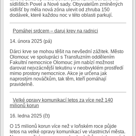
sídlištích Povel a Nové sady. Obyvatelům zmíněných
sídlišť by měla nová zóna ulevit od zhruba 150
dodávek, které každou noc v této oblasti parkují.
Pomáhej srdcem – daruj krev na radnici
14. února 2025 (pá)
Dárci krve se mohou těšit na nevšední zážitek. Město
Olomouc ve spolupráci s Transfuzním oddělením
Fakultní nemocnice Olomouc jim nabízí možnost
darovat nejvzácnější tekutinu v neobvyklém prostředí
mimo prostory nemocnice. Akce je určena jak
naprostým nováčkům, tak těm, kteří pomáhají
pravidelně.
Velké opravy komunikací letos za více než 140
milionů korun
16. ledna 2025 (čt)
O 15 milionů korun více než v loňském roce půjde
letos na velké opravy komunikací ve vlastnictví města.