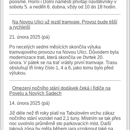
poosmé. Horní i Dolní náměstí přivítají návštěvníky v
sobotu 5. a neděli 6. dubna, vždy od 10 do 18 hodin.
Na Novou Ulici už jezdí tramvaje. Provoz bude tišší
a rychlejší
21. února 2025 (pá)
Po necelých sedmi měsících skončila výluka
tramvajového provozu na Novou Ulici. Důvodem byla
modernizace trati, která skončila ve čtvrtek 20.
února. V pátek se na trať vrátily první tramvaje. Trasu
obsluhují tři linky číslo 1, 4 a 6, jako tomu bylo před
výlukou.
Omezení nočního stání dodávek čeká i řidiče na
Povelu a Nových Sadech
14. února 2025 (pá)
Již déle než tři roky platí na Tabulovém vrchu zákaz
nočního stání vozidel nad 2,1 tuny. Místním se tak přes
noc uvolnilo průměrně sto parkovacích míst. Další
taková zóna by měla během jara vzniknout také na