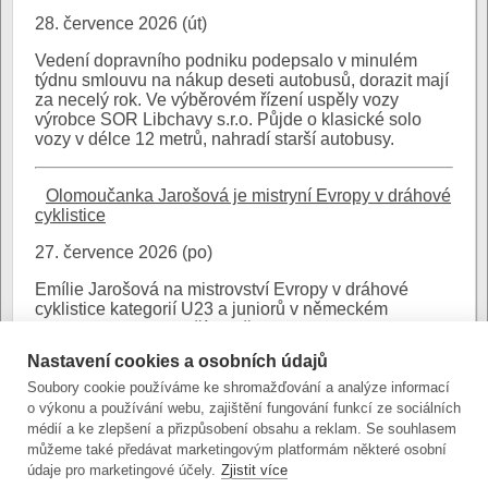
28. července 2026 (út)
Vedení dopravního podniku podepsalo v minulém
týdnu smlouvu na nákup deseti autobusů, dorazit mají
za necelý rok. Ve výběrovém řízení uspěly vozy
výrobce SOR Libchavy s.r.o. Půjde o klasické solo
vozy v délce 12 metrů, nahradí starší autobusy.
Olomoučanka Jarošová je mistryní Evropy v dráhové
cyklistice
27. července 2026 (po)
Emílie Jarošová na mistrovství Evropy v dráhové
cyklistice kategorií U23 a juniorů v německém
Cottbusu byla nejlepší ze všech. Studentka
olomouckého církevního gymnázia ve finále sprintu
Nastavení cookies a osobních údajů
porazila Rusku Solozobovou 2:1 a získala zlatou
medaili.
Soubory cookie používáme ke shromažďování a analýze informací
o výkonu a používání webu, zajištění fungování funkcí ze sociálních
médií a ke zlepšení a přizpůsobení obsahu a reklam. Se souhlasem
Jsou vypsány položky 1 - 10 z celkového počtu 7655,
můžeme také předávat marketingovým platformám některé osobní
Stránky: {
1
,
2
,
3
,
4
, … ,
766}
další »
údaje pro marketingové účely.
Zjistit více