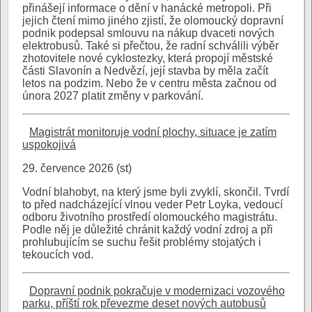
přinášejí informace o dění v hanácké metropoli. Při
jejich čtení mimo jiného zjistí, že olomoucký dopravní
podnik podepsal smlouvu na nákup dvaceti nových
elektrobusů. Také si přečtou, že radní schválili výběr
zhotovitele nové cyklostezky, která propojí městské
části Slavonín a Nedvězí, její stavba by měla začít
letos na podzim. Nebo že v centru města začnou od
února 2027 platit změny v parkování.
Magistrát monitoruje vodní plochy, situace je zatím
uspokojivá
29. července 2026 (st)
Vodní blahobyt, na který jsme byli zvyklí, skončil. Tvrdí
to před nadcházející vlnou veder Petr Loyka, vedoucí
odboru životního prostředí olomouckého magistrátu.
Podle něj je důležité chránit každý vodní zdroj a při
prohlubujícím se suchu řešit problémy stojatých i
tekoucích vod.
Dopravní podnik pokračuje v modernizaci vozového
parku, příští rok převezme deset nových autobusů