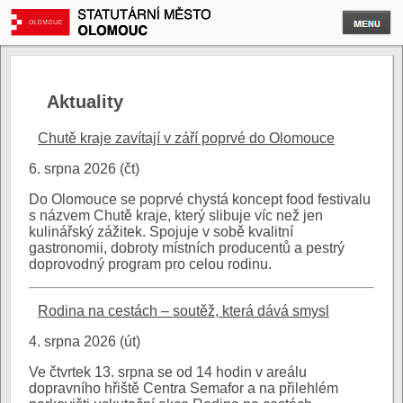
Aktuality
Chutě kraje zavítají v září poprvé do Olomouce
6. srpna 2026 (čt)
Do Olomouce se poprvé chystá koncept food festivalu
s názvem Chutě kraje, který slibuje víc než jen
kulinářský zážitek. Spojuje v sobě kvalitní
gastronomii, dobroty místních producentů a pestrý
doprovodný program pro celou rodinu.
Rodina na cestách – soutěž, která dává smysl
4. srpna 2026 (út)
Ve čtvrtek 13. srpna se od 14 hodin v areálu
dopravního hřiště Centra Semafor a na přilehlém