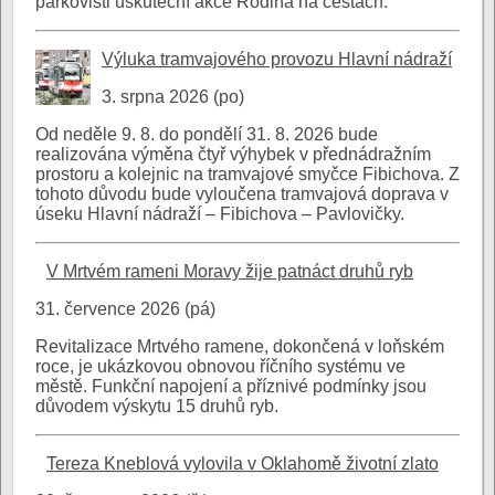
parkovišti uskuteční akce Rodina na cestách.
Výluka tramvajového provozu Hlavní nádraží
3. srpna 2026 (po)
Od neděle 9. 8. do pondělí 31. 8. 2026 bude
realizována výměna čtyř výhybek v přednádražním
prostoru a kolejnic na tramvajové smyčce Fibichova. Z
tohoto důvodu bude vyloučena tramvajová doprava v
úseku Hlavní nádraží – Fibichova – Pavlovičky.
V Mrtvém rameni Moravy žije patnáct druhů ryb
31. července 2026 (pá)
Revitalizace Mrtvého ramene, dokončená v loňském
roce, je ukázkovou obnovou říčního systému ve
městě. Funkční napojení a příznivé podmínky jsou
důvodem výskytu 15 druhů ryb.
Tereza Kneblová vylovila v Oklahomě životní zlato