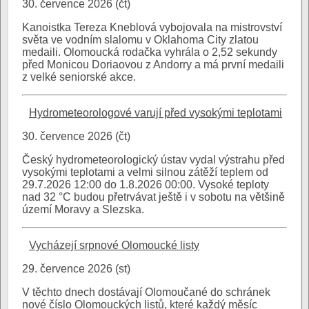
30. července 2026 (čt)
Kanoistka Tereza Kneblová vybojovala na mistrovství
světa ve vodním slalomu v Oklahoma City zlatou
medaili. Olomoucká rodačka vyhrála o 2,52 sekundy
před Monicou Doriaovou z Andorry a má první medaili
z velké seniorské akce.
Hydrometeorologové varují před vysokými teplotami
30. července 2026 (čt)
Český hydrometeorologický ústav vydal výstrahu před
vysokými teplotami a velmi silnou zátěží teplem od
29.7.2026 12:00 do 1.8.2026 00:00. Vysoké teploty
nad 32 °C budou přetrvávat ještě i v sobotu na většině
území Moravy a Slezska.
Vycházejí srpnové Olomoucké listy
29. července 2026 (st)
V těchto dnech dostávají Olomoučané do schránek
nové číslo Olomouckých listů, které každý měsíc