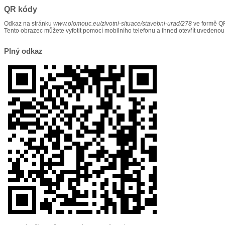
QR kódy
Odkaz na stránku
www.olomouc.eu/zivotni-situace/stavebni-urad/278
ve formě Q
Tento obrazec můžete vyfotit pomocí mobilního telefonu a ihned otevřít uvedenou
Plný odkaz