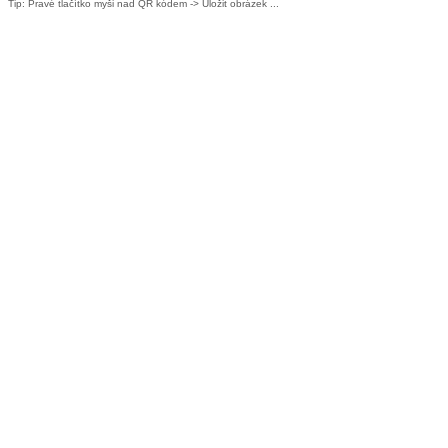
Tip: Pravé tlačítko myši nad QR kódem -> Uložit obrázek ...