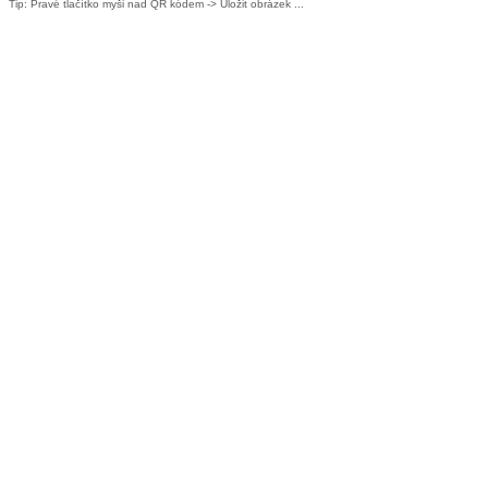
Tip: Pravé tlačítko myši nad QR kódem -> Uložit obrázek ...