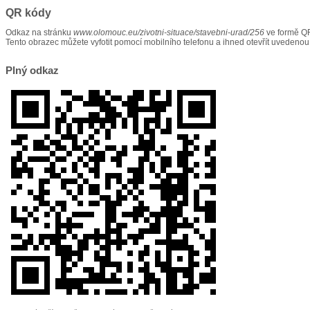
QR kódy
Odkaz na stránku
www.olomouc.eu/zivotni-situace/stavebni-urad/256
ve formě Q
Tento obrazec můžete vyfotit pomocí mobilního telefonu a ihned otevřít uvedenou
Plný odkaz