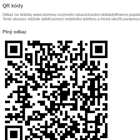
QR kódy
Odkaz na stránku
www.olomouc.eu/zivotni-situace/osobni-doklady/finance-popla
Tento obrazec můžete vyfotit pomocí mobilního telefonu a ihned otevřít uvedenou
Plný odkaz