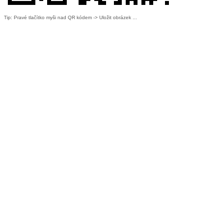
Tip: Pravé tlačítko myši nad QR kódem -> Uložit obrázek ...