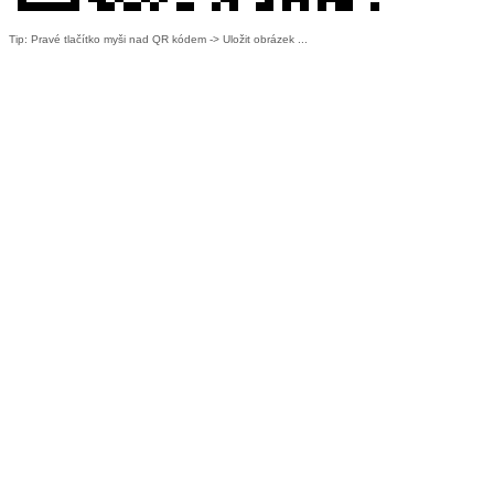
Tip: Pravé tlačítko myši nad QR kódem -> Uložit obrázek ...