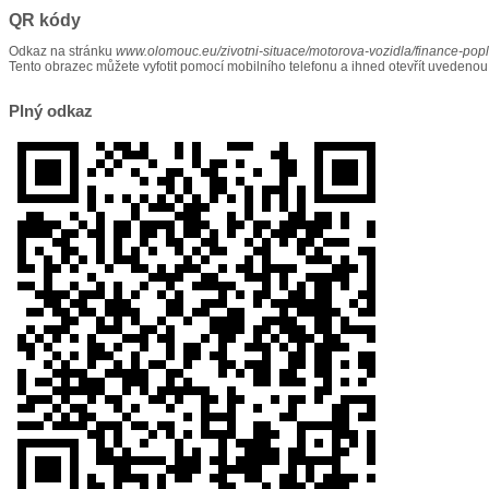
QR kódy
Odkaz na stránku
www.olomouc.eu/zivotni-situace/motorova-vozidla/finance-popl
Tento obrazec můžete vyfotit pomocí mobilního telefonu a ihned otevřít uvedenou
Plný odkaz