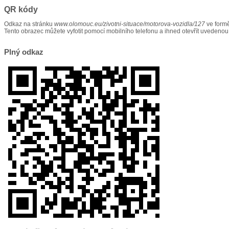
QR kódy
Odkaz na stránku
www.olomouc.eu/zivotni-situace/motorova-vozidla/127
ve form
Tento obrazec můžete vyfotit pomocí mobilního telefonu a ihned otevřít uvedenou
Plný odkaz