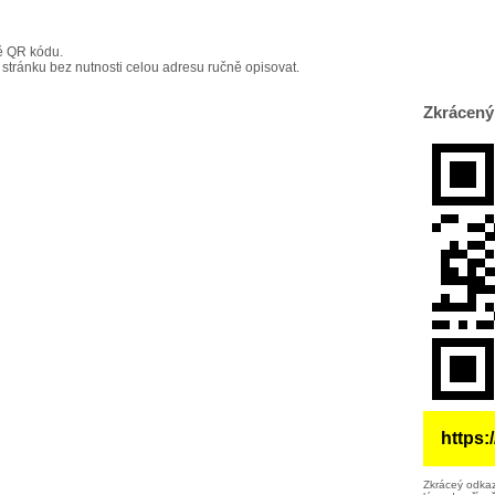
ě QR kódu.
 stránku bez nutnosti celou adresu ručně opisovat.
Zkrácený
https:
Zkráceý odkaz