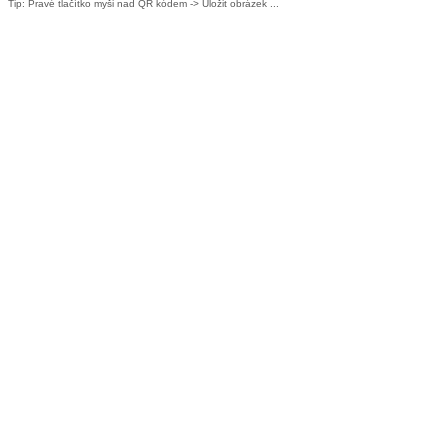
Tip: Pravé tlačítko myši nad QR kódem -> Uložit obrázek ...