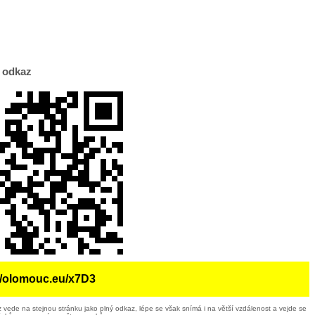
 odkaz
//olomouc.eu/x7D3
 vede na stejnou stránku jako plný odkaz, lépe se však snímá i na větší vzdálenost a vejde se