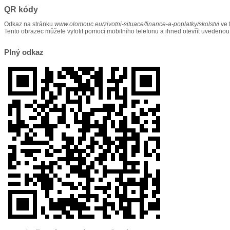
QR kódy
Odkaz na stránku
www.olomouc.eu/zivotni-situace/finance-a-poplatky/skolstvi
ve 
Tento obrazec můžete vyfotit pomocí mobilního telefonu a ihned otevřít uvedenou
Plný odkaz