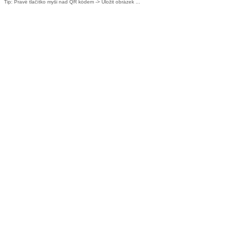
Tip: Pravé tlačítko myši nad QR kódem -> Uložit obrázek ...