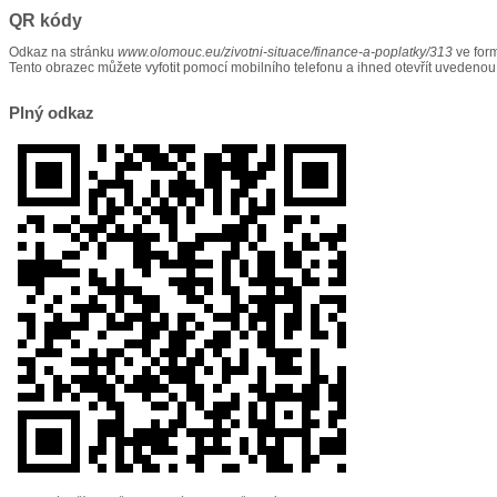
QR kódy
Odkaz na stránku
www.olomouc.eu/zivotni-situace/finance-a-poplatky/313
ve for
Tento obrazec můžete vyfotit pomocí mobilního telefonu a ihned otevřít uvedenou
Plný odkaz