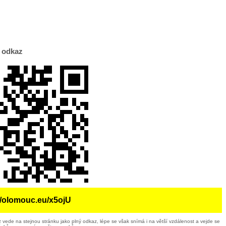
 odkaz
//olomouc.eu/x5ojU
 vede na stejnou stránku jako plný odkaz, lépe se však snímá i na větší vzdálenost a vejde se