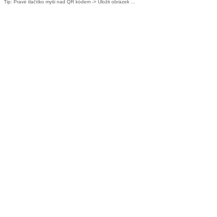
Tip: Pravé tlačítko myši nad QR kódem -> Uložit obrázek ...