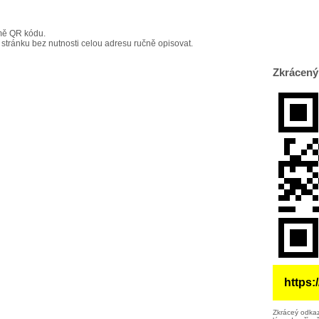
mě QR kódu.
 stránku bez nutnosti celou adresu ručně opisovat.
Zkrácený
https:
Zkráceý odkaz