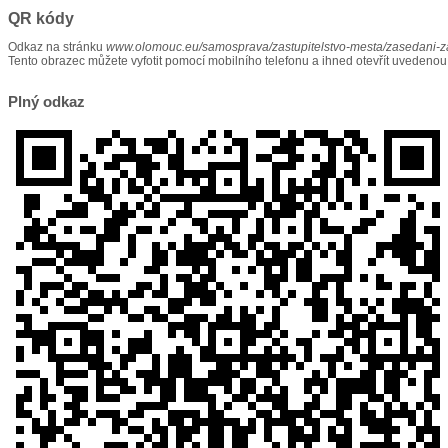
QR kódy
Odkaz na stránku
www.olomouc.eu/samosprava/zastupitelstvo-mesta/zasedani-
Tento obrazec můžete vyfotit pomocí mobilního telefonu a ihned otevřít uvedenou
Plný odkaz