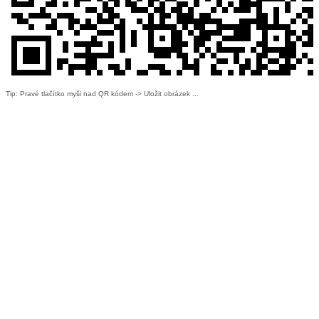
Tip: Pravé tlačítko myši nad QR kódem -> Uložit obrázek ...