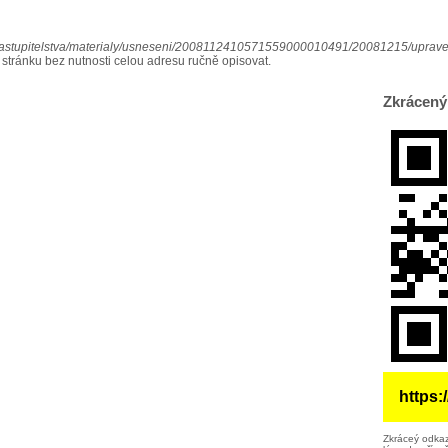
zastupitelstva/materialy/usneseni/2008112410571559000010491/20081215/uprav
 stránku bez nutnosti celou adresu ručně opisovat.
Zkrácený
https
Zkráceý odkaz