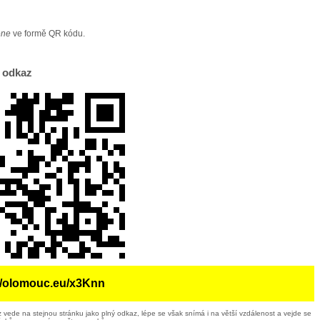
ene
ve formě QR kódu.
 odkaz
://olomouc.eu/x3Knn
 vede na stejnou stránku jako plný odkaz, lépe se však snímá i na větší vzdálenost a vejde se