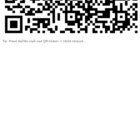
Tip: Pravé tlačítko myši nad QR kódem -> Uložit obrázek ...