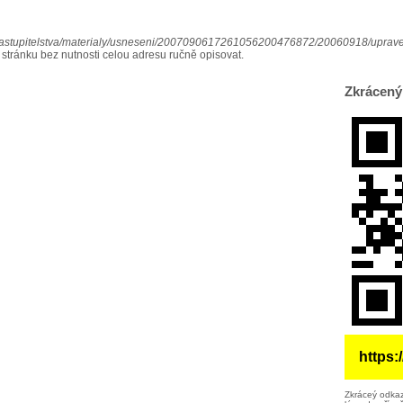
zastupitelstva/materialy/usneseni/2007090617261056200476872/20060918/uprav
 stránku bez nutnosti celou adresu ručně opisovat.
Zkrácený
https
Zkráceý odkaz