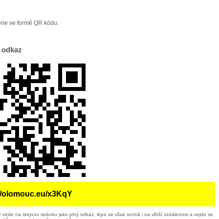
ene
ve formě QR kódu.
 odkaz
://olomouc.eu/x3KqY
 vede na stejnou stránku jako plný odkaz, lépe se však snímá i na větší vzdálenost a vejde se