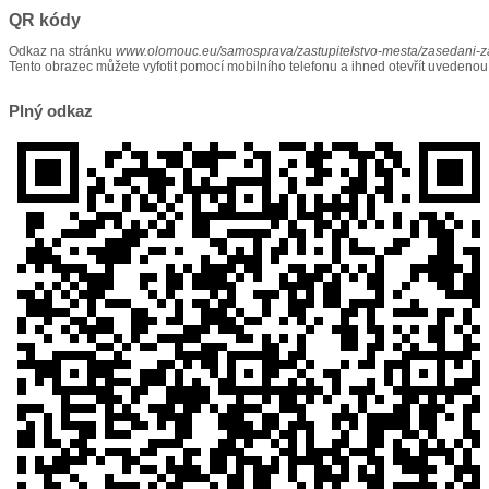
QR kódy
Odkaz na stránku
www.olomouc.eu/samosprava/zastupitelstvo-mesta/zasedani-
Tento obrazec můžete vyfotit pomocí mobilního telefonu a ihned otevřít uvedenou
Plný odkaz