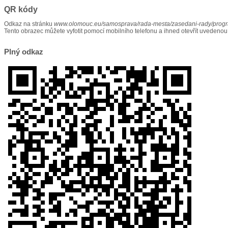
QR kódy
Odkaz na stránku
www.olomouc.eu/samosprava/rada-mesta/zasedani-rady/prog
Tento obrazec můžete vyfotit pomocí mobilního telefonu a ihned otevřít uvedenou
Plný odkaz