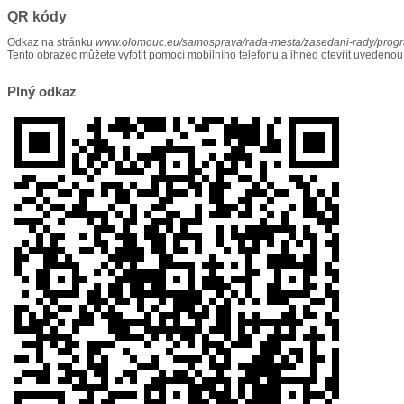
QR kódy
Odkaz na stránku
www.olomouc.eu/samosprava/rada-mesta/zasedani-rady/prog
Tento obrazec můžete vyfotit pomocí mobilního telefonu a ihned otevřít uvedenou
Plný odkaz