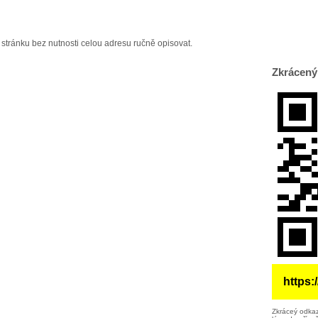
 stránku bez nutnosti celou adresu ručně opisovat.
Zkrácený
https:
Zkráceý odkaz