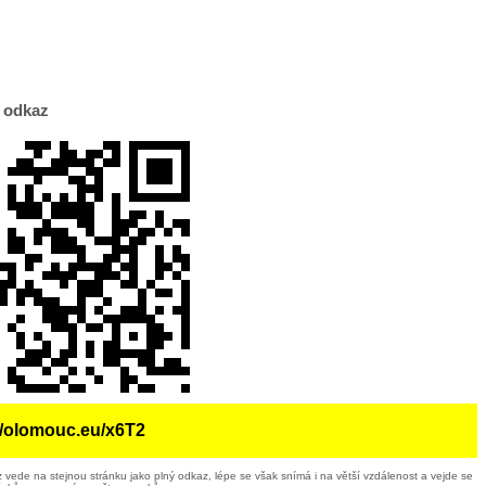
 odkaz
//olomouc.eu/x6T2
 vede na stejnou stránku jako plný odkaz, lépe se však snímá i na větší vzdálenost a vejde se