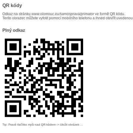
QR kódy
Odkaz na stránku
www.olomouc.eu/samosprava/primator
ve formě QR kódu.
Tento obrazec můžete vyfotit pomocí mobilního telefonu a ihned otevřít uvedenou
Plný odkaz
Tip: Pravé tlačítko myši nad QR kódem -> Uložit obrázek ...