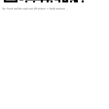
Tip: Pravé tlačítko myši nad QR kódem -> Uložit obrázek ...