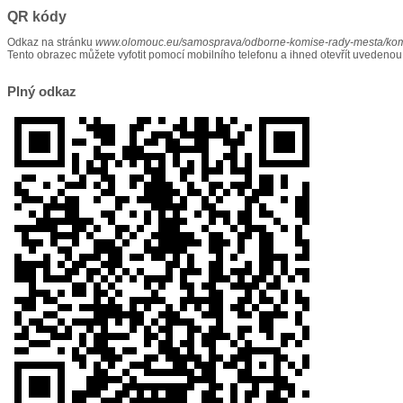
QR kódy
Odkaz na stránku
www.olomouc.eu/samosprava/odborne-komise-rady-mesta/kom
Tento obrazec můžete vyfotit pomocí mobilního telefonu a ihned otevřít uvedenou
Plný odkaz