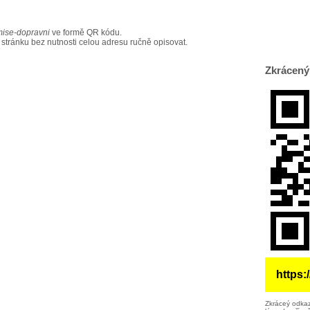
ise-dopravni
ve formě QR kódu.
 stránku bez nutnosti celou adresu ručně opisovat.
Zkrácený
https
Zkráceý odkaz