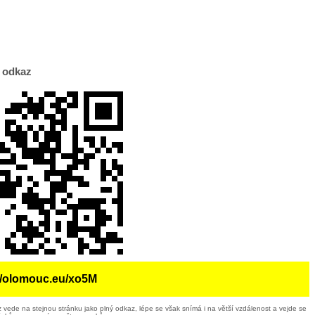
 odkaz
://olomouc.eu/xo5M
 vede na stejnou stránku jako plný odkaz, lépe se však snímá i na větší vzdálenost a vejde se