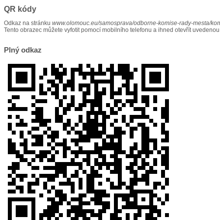
QR kódy
Odkaz na stránku
www.olomouc.eu/samosprava/odborne-komise-rady-mesta/kom
Tento obrazec můžete vyfotit pomocí mobilního telefonu a ihned otevřít uvedenou
Plný odkaz