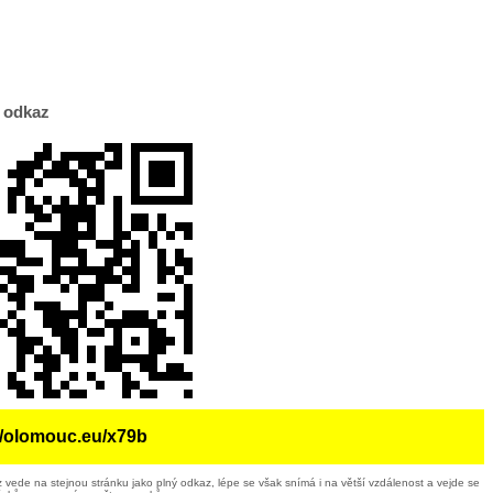
 odkaz
//olomouc.eu/x79b
 vede na stejnou stránku jako plný odkaz, lépe se však snímá i na větší vzdálenost a vejde se