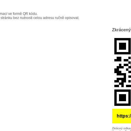
rmaci
ve formě QR kódu.
 stránku bez nutnosti celou adresu ručně opisovat.
Zkrácený
https:
Zkráceý odkaz