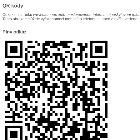
QR kódy
Odkaz na stránku
www.olomouc.eu/o-meste/povinne-informace/poskytovani-info
Tento obrazec můžete vyfotit pomocí mobilního telefonu a ihned otevřít uvedenou
Plný odkaz