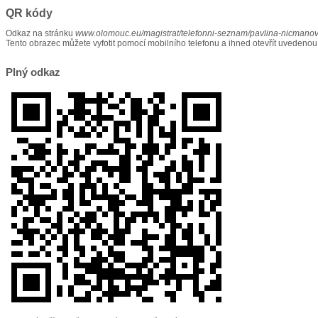
QR kódy
Odkaz na stránku
www.olomouc.eu/magistrat/telefonni-seznam/pavlina-nicmano
Tento obrazec můžete vyfotit pomocí mobilního telefonu a ihned otevřít uvedenou
Plný odkaz