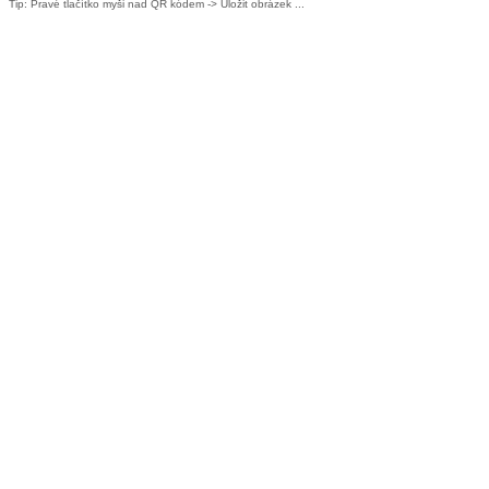
Tip: Pravé tlačítko myši nad QR kódem -> Uložit obrázek ...