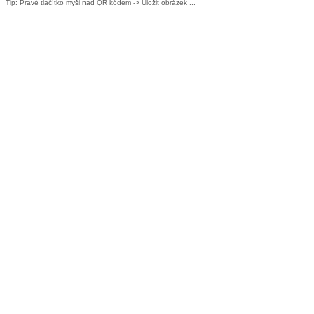
Tip: Pravé tlačítko myši nad QR kódem -> Uložit obrázek ...