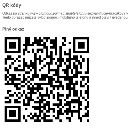
QR kódy
Odkaz na stránku
www.olomouc.eu/magistrat/telefonni-seznam/lucie-hradilkova
v
Tento obrazec můžete vyfotit pomocí mobilního telefonu a ihned otevřít uvedenou
Plný odkaz