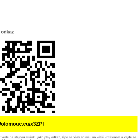
 odkaz
//olomouc.eu/x3ZPI
 vede na stejnou stránku jako plný odkaz, lépe se však snímá i na větší vzdálenost a vejde se