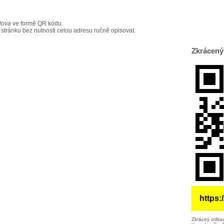
lova
ve formě QR kódu.
 stránku bez nutnosti celou adresu ručně opisovat.
Zkrácený
https:
Zkráceý odkaz