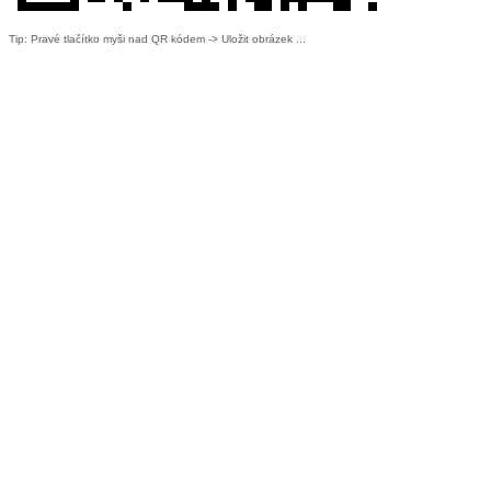
Tip: Pravé tlačítko myši nad QR kódem -> Uložit obrázek ...