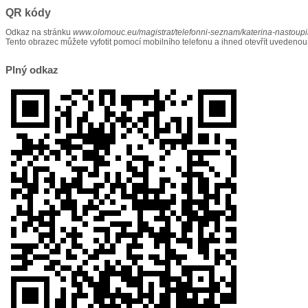
QR kódy
Odkaz na stránku
www.olomouc.eu/magistrat/telefonni-seznam/katerina-nastoupi
Tento obrazec můžete vyfotit pomocí mobilního telefonu a ihned otevřít uvedenou
Plný odkaz