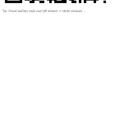
Tip: Pravé tlačítko myši nad QR kódem -> Uložit obrázek ...