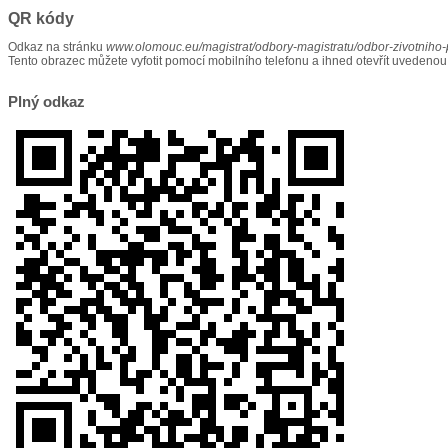
QR kódy
Odkaz na stránku
www.olomouc.eu/magistrat/odbory-magistratu/odbor-zivotniho-
Tento obrazec můžete vyfotit pomocí mobilního telefonu a ihned otevřít uvedenou
Plný odkaz