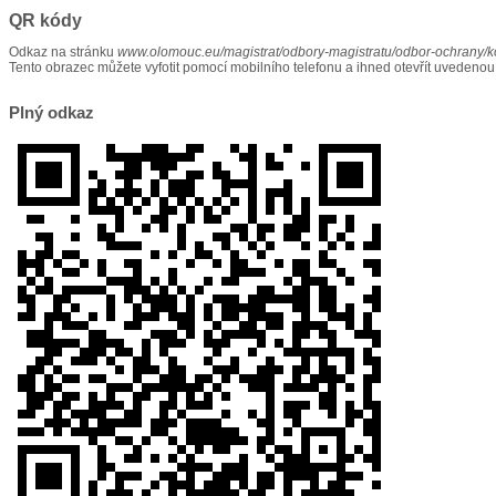
QR kódy
Odkaz na stránku
www.olomouc.eu/magistrat/odbory-magistratu/odbor-ochrany/k
Tento obrazec můžete vyfotit pomocí mobilního telefonu a ihned otevřít uvedenou
Plný odkaz