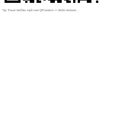
Tip: Pravé tlačítko myši nad QR kódem -> Uložit obrázek ...