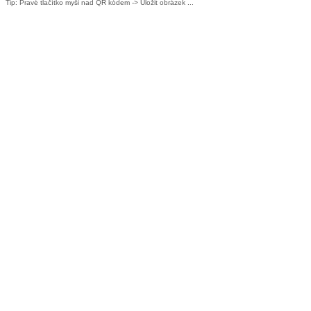
Tip: Pravé tlačítko myši nad QR kódem -> Uložit obrázek ...