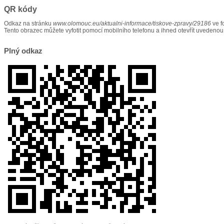
QR kódy
Odkaz na stránku
www.olomouc.eu/aktualni-informace/tiskove-zpravy/29186
ve f
Tento obrazec můžete vyfotit pomocí mobilního telefonu a ihned otevřít uvedenou
Plný odkaz