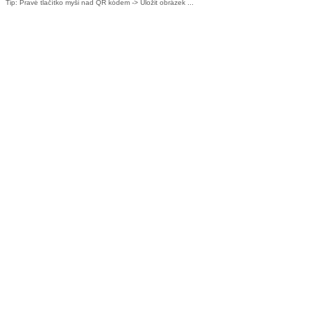
Tip: Pravé tlačítko myši nad QR kódem -> Uložit obrázek ...