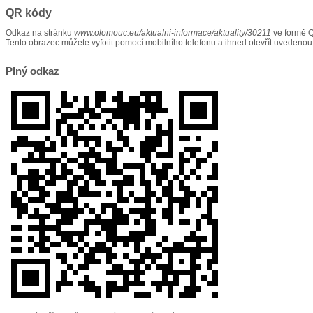
QR kódy
Odkaz na stránku
www.olomouc.eu/aktualni-informace/aktuality/30211
ve formě 
Tento obrazec můžete vyfotit pomocí mobilního telefonu a ihned otevřít uvedenou
Plný odkaz