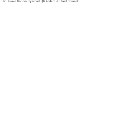
Tip: Pravé tlačítko myši nad QR kódem -> Uložit obrázek ...