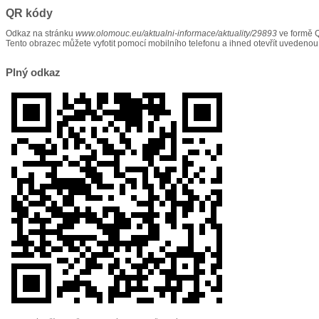
QR kódy
Odkaz na stránku
www.olomouc.eu/aktualni-informace/aktuality/29893
ve formě 
Tento obrazec můžete vyfotit pomocí mobilního telefonu a ihned otevřít uvedenou
Plný odkaz