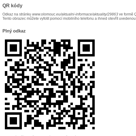
QR kódy
Odkaz na stránku
www.olomouc.eu/aktualni-informace/aktuality/29863
ve formě 
Tento obrazec můžete vyfotit pomocí mobilního telefonu a ihned otevřít uvedenou
Plný odkaz