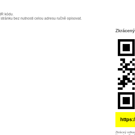
QR kódu.
 stránku bez nutnosti celou adresu ručně opisovat.
Zkrácený
https
Zkráceý odkaz