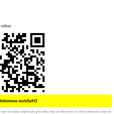
 odkaz
://olomouc.eu/x5oH3
 vede na stejnou stránku jako plný odkaz, lépe se však snímá i na větší vzdálenost a vejde se