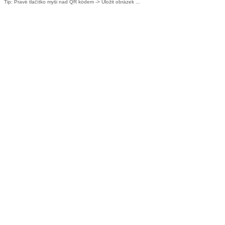
Tip: Pravé tlačítko myši nad QR kódem -> Uložit obrázek ...