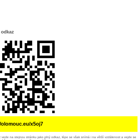
 odkaz
//olomouc.eu/x5oj7
 vede na stejnou stránku jako plný odkaz, lépe se však snímá i na větší vzdálenost a vejde se