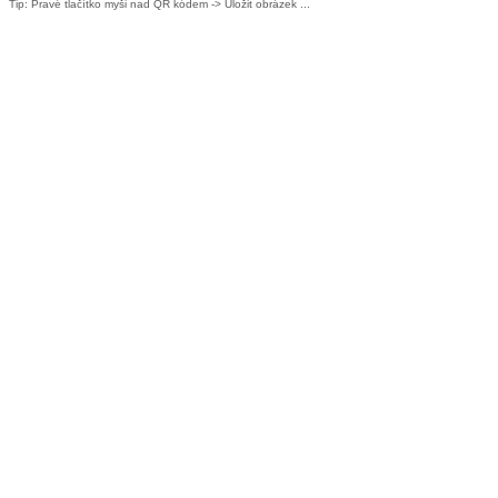
Tip: Pravé tlačítko myši nad QR kódem -> Uložit obrázek ...