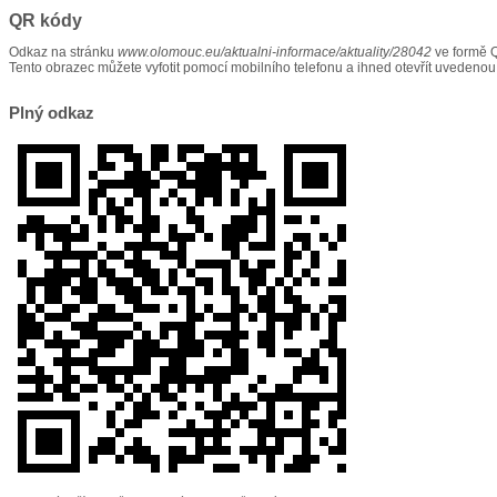
QR kódy
Odkaz na stránku
www.olomouc.eu/aktualni-informace/aktuality/28042
ve formě 
Tento obrazec můžete vyfotit pomocí mobilního telefonu a ihned otevřít uvedenou
Plný odkaz