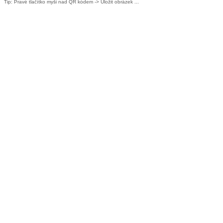
Tip: Pravé tlačítko myši nad QR kódem -> Uložit obrázek ...