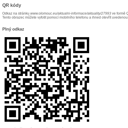
QR kódy
Odkaz na stránku
www.olomouc.eu/aktualni-informace/aktuality/27993
ve formě 
Tento obrazec můžete vyfotit pomocí mobilního telefonu a ihned otevřít uvedenou
Plný odkaz